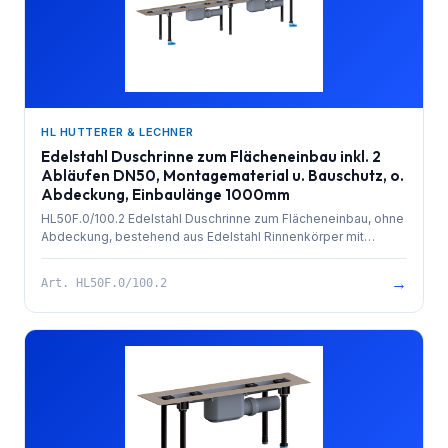
HL HUTTERER & LECHNER
Edelstahl Duschrinne zum Flächeneinbau inkl. 2
Abläufen DN50, Montagematerial u. Bauschutz, o.
Abdeckung, Einbaulänge 1000mm
HL50F.0/100.2 Edelstahl Duschrinne zum Flächeneinbau, ohne
Abdeckung, bestehend aus Edelstahl Rinnenkörper mit
besandetem Flansch zur Anbindung an Verbundabdichtungen,
PP-Ablauf (2x) mit Kugelgelenkanschluss DN 50 waagrecht
→
Art.
HL50F.0/100.2
und herausziehbarem Geruchsverschluss. Rinnenkörper mit
Selbstreinigungseffekt durch innenliegendes Gefälle.
Ablaufleistung 1,4 l/sek. 4 Stk. höhenverstellbare,
schallentkoppelte Montagefüße und Bauschutz. Einbaulänge
1000mm.