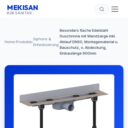
MEKISAN
B2B SANITÄR
Besonders flache Edelstahl
Duschrinne mit Wandzarge inkl.
Siphons &
Home
Produkte
Ablauf DN50, Montagematerial u.
›
›
›
Entwässerung
Bauschutz, o. Abdeckung,
Einbaulänge 900mm