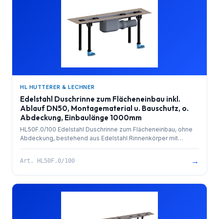
HL HUTTERER & LECHNER
Edelstahl Duschrinne zum Flächeneinbau inkl.
Ablauf DN50, Montagematerial u. Bauschutz, o.
Abdeckung, Einbaulänge 1000mm
HL50F.0/100 Edelstahl Duschrinne zum Flächeneinbau, ohne
Abdeckung, bestehend aus Edelstahl Rinnenkörper mit
besandetem Flansch zur Anbindung an Verbundabdichtungen,
PP-Ablauf mit Kugelgelenkanschluss DN 50 waagrecht und
→
Art.
HL50F.0/100
herausziehbarem Geruchsverschluss. Rinnenkörper mit
Selbstreinigungseffekt durch innenliegendes Gefälle.
Ablaufleistung 0,8 l/sek. 4 Stk. höhenverstellbare,
schallentkoppelte Montagefüße und Bauschutz. Einbaulänge
1000mm.