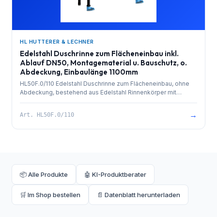
HL HUTTERER & LECHNER
Edelstahl Duschrinne zum Flächeneinbau inkl.
Ablauf DN50, Montagematerial u. Bauschutz, o.
Abdeckung, Einbaulänge 1100mm
HL50F.0/110 Edelstahl Duschrinne zum Flächeneinbau, ohne
Abdeckung, bestehend aus Edelstahl Rinnenkörper mit
besandetem Flansch zur Anbindung an Verbundabdichtungen,
PP-Ablauf mit Kugelgelenkanschluss DN 50 waagrecht und
→
Art.
HL50F.0/110
herausziehbarem Geruchsverschluss. Rinnenkörper mit
Selbstreinigungseffekt durch innenliegendes Gefälle.
Ablaufleistung 0,8 l/sek. 4 Stk. höhenverstellbare,
schallentkoppelte Montagefüße und Bauschutz. Einbaulänge
1100mm.
📦 Alle Produkte
🤖 KI-Produktberater
🛒 Im Shop bestellen
📄 Datenblatt herunterladen