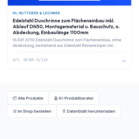
HL HUTTERER & LECHNER
Edelstahl Duschrinne zum Flächeneinbau inkl.
Ablauf DN50, Montagematerial u. Bauschutz, o.
Abdeckung, Einbaulänge 1100mm
HL50F.0/110 Edelstahl Duschrinne zum Flächeneinbau, ohne
Abdeckung, bestehend aus Edelstahl Rinnenkörper mit
besandetem Flansch zur Anbindung an Verbundabdichtungen,
PP-Ablauf mit Kugelgelenkanschluss DN 50 waagrecht und
→
Art.
HL50F.0/110
herausziehbarem Geruchsverschluss. Rinnenkörper mit
Selbstreinigungseffekt durch innenliegendes Gefälle.
Ablaufleistung 0,8 l/sek. 4 Stk. höhenverstellbare,
schallentkoppelte Montagefüße und Bauschutz. Einbaulänge
1100mm.
📦 Alle Produkte
🤖 KI-Produktberater
🛒 Im Shop bestellen
📄 Datenblatt herunterladen