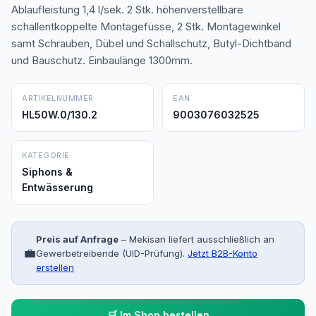
Ablaufleistung 1,4 l/sek. 2 Stk. höhenverstellbare
schallentkoppelte Montagefüsse, 2 Stk. Montagewinkel
samt Schrauben, Dübel und Schallschutz, Butyl-Dichtband
und Bauschutz. Einbaulänge 1300mm.
ARTIKELNUMMER
EAN
HL50W.0/130.2
9003076032525
KATEGORIE
Siphons &
Entwässerung
Preis auf Anfrage
– Mekisan liefert ausschließlich an
💼
Gewerbetreibende (UID-Prüfung).
Jetzt B2B-Konto
erstellen
🛒 Im Shop bestellen