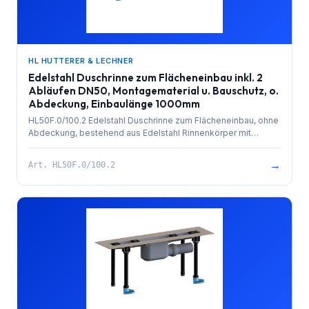
HL HUTTERER & LECHNER
Edelstahl Duschrinne zum Flächeneinbau inkl. 2
Abläufen DN50, Montagematerial u. Bauschutz, o.
Abdeckung, Einbaulänge 1000mm
HL50F.0/100.2 Edelstahl Duschrinne zum Flächeneinbau, ohne
Abdeckung, bestehend aus Edelstahl Rinnenkörper mit
besandetem Flansch zur Anbindung an Verbundabdichtungen,
PP-Ablauf (2x) mit Kugelgelenkanschluss DN 50 waagrecht
→
Art.
HL50F.0/100.2
und herausziehbarem Geruchsverschluss. Rinnenkörper mit
Selbstreinigungseffekt durch innenliegendes Gefälle.
Ablaufleistung 1,4 l/sek. 4 Stk. höhenverstellbare,
schallentkoppelte Montagefüße und Bauschutz. Einbaulänge
1000mm.