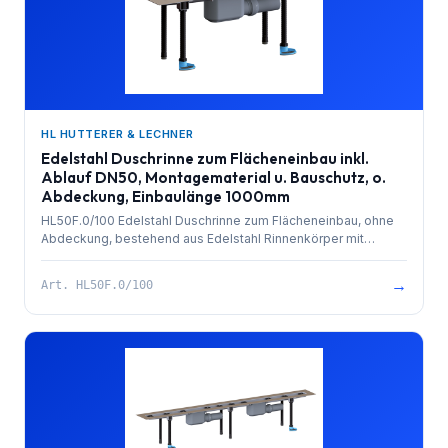
HL HUTTERER & LECHNER
Edelstahl Duschrinne zum Flächeneinbau inkl.
Ablauf DN50, Montagematerial u. Bauschutz, o.
Abdeckung, Einbaulänge 1000mm
HL50F.0/100 Edelstahl Duschrinne zum Flächeneinbau, ohne
Abdeckung, bestehend aus Edelstahl Rinnenkörper mit
besandetem Flansch zur Anbindung an Verbundabdichtungen,
PP-Ablauf mit Kugelgelenkanschluss DN 50 waagrecht und
→
Art.
HL50F.0/100
herausziehbarem Geruchsverschluss. Rinnenkörper mit
Selbstreinigungseffekt durch innenliegendes Gefälle.
Ablaufleistung 0,8 l/sek. 4 Stk. höhenverstellbare,
schallentkoppelte Montagefüße und Bauschutz. Einbaulänge
1000mm.