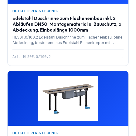
HL HUTTERER & LECHNER
Edelstahl Duschrinne zum Flächeneinbau inkl. 2
Abläufen DN50, Montagematerial u. Bauschutz, o.
Abdeckung, Einbaulänge 1000mm
HL50F.0/100.2 Edelstahl Duschrinne zum Flächeneinbau, ohne
Abdeckung, bestehend aus Edelstahl Rinnenkörper mit
besandetem Flansch zur Anbindung an Verbundabdichtungen,
PP-Ablauf (2x) mit Kugelgelenkanschluss DN 50 waagrecht
→
Art.
HL50F.0/100.2
und herausziehbarem Geruchsverschluss. Rinnenkörper mit
Selbstreinigungseffekt durch innenliegendes Gefälle.
Ablaufleistung 1,4 l/sek. 4 Stk. höhenverstellbare,
schallentkoppelte Montagefüße und Bauschutz. Einbaulänge
1000mm.
HL HUTTERER & LECHNER