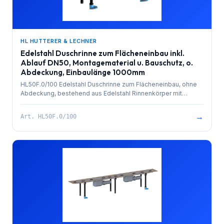
HL HUTTERER & LECHNER
Edelstahl Duschrinne zum Flächeneinbau inkl.
Ablauf DN50, Montagematerial u. Bauschutz, o.
Abdeckung, Einbaulänge 1000mm
HL50F.0/100 Edelstahl Duschrinne zum Flächeneinbau, ohne
Abdeckung, bestehend aus Edelstahl Rinnenkörper mit
besandetem Flansch zur Anbindung an Verbundabdichtungen,
PP-Ablauf mit Kugelgelenkanschluss DN 50 waagrecht und
→
Art.
HL50F.0/100
herausziehbarem Geruchsverschluss. Rinnenkörper mit
Selbstreinigungseffekt durch innenliegendes Gefälle.
Ablaufleistung 0,8 l/sek. 4 Stk. höhenverstellbare,
schallentkoppelte Montagefüße und Bauschutz. Einbaulänge
1000mm.