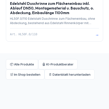
Edelstahl Duschrinne zum Flächeneinbau inkl.
Ablauf DN50, Montagematerial u. Bauschutz, o.
Abdeckung, Einbaulänge 1100mm
HL50F.0/110 Edelstahl Duschrinne zum Flächeneinbau, ohne
Abdeckung, bestehend aus Edelstahl Rinnenkörper mit
besandetem Flansch zur Anbindung an Verbundabdichtungen,
PP-Ablauf mit Kugelgelenkanschluss DN 50 waagrecht und
→
Art.
HL50F.0/110
herausziehbarem Geruchsverschluss. Rinnenkörper mit
Selbstreinigungseffekt durch innenliegendes Gefälle.
Ablaufleistung 0,8 l/sek. 4 Stk. höhenverstellbare,
schallentkoppelte Montagefüße und Bauschutz. Einbaulänge
1100mm.
📦 Alle Produkte
🤖 KI-Produktberater
🛒 Im Shop bestellen
📄 Datenblatt herunterladen