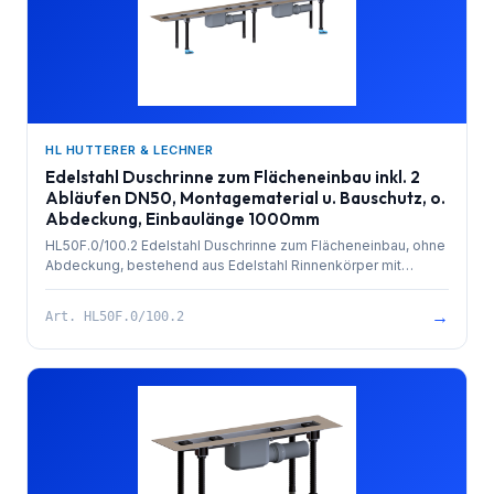
HL HUTTERER & LECHNER
Edelstahl Duschrinne zum Flächeneinbau inkl. 2
Abläufen DN50, Montagematerial u. Bauschutz, o.
Abdeckung, Einbaulänge 1000mm
HL50F.0/100.2 Edelstahl Duschrinne zum Flächeneinbau, ohne
Abdeckung, bestehend aus Edelstahl Rinnenkörper mit
besandetem Flansch zur Anbindung an Verbundabdichtungen,
PP-Ablauf (2x) mit Kugelgelenkanschluss DN 50 waagrecht
→
Art.
HL50F.0/100.2
und herausziehbarem Geruchsverschluss. Rinnenkörper mit
Selbstreinigungseffekt durch innenliegendes Gefälle.
Ablaufleistung 1,4 l/sek. 4 Stk. höhenverstellbare,
schallentkoppelte Montagefüße und Bauschutz. Einbaulänge
1000mm.