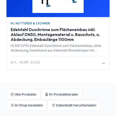
HL HUTTERER & LECHNER
Edelstahl Duschrinne zum Flächeneinbau inkl.
Ablauf DN50, Montagematerial u. Bauschutz, o.
Abdeckung, Einbaulänge 1100mm
HL50F.0/110 Edelstahl Duschrinne zum Flächeneinbau, ohne
Abdeckung, bestehend aus Edelstahl Rinnenkörper mit
besandetem Flansch zur Anbindung an Verbundabdichtungen,
PP-Ablauf mit Kugelgelenkanschluss DN 50 waagrecht und
→
Art.
HL50F.0/110
herausziehbarem Geruchsverschluss. Rinnenkörper mit
Selbstreinigungseffekt durch innenliegendes Gefälle.
Ablaufleistung 0,8 l/sek. 4 Stk. höhenverstellbare,
schallentkoppelte Montagefüße und Bauschutz. Einbaulänge
1100mm.
📦 Alle Produkte
🤖 KI-Produktberater
🛒 Im Shop bestellen
📄 Datenblatt herunterladen