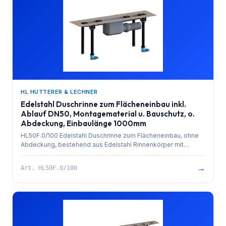
HL HUTTERER & LECHNER
Edelstahl Duschrinne zum Flächeneinbau inkl.
Ablauf DN50, Montagematerial u. Bauschutz, o.
Abdeckung, Einbaulänge 1000mm
HL50F.0/100 Edelstahl Duschrinne zum Flächeneinbau, ohne
Abdeckung, bestehend aus Edelstahl Rinnenkörper mit
besandetem Flansch zur Anbindung an Verbundabdichtungen,
PP-Ablauf mit Kugelgelenkanschluss DN 50 waagrecht und
→
Art.
HL50F.0/100
herausziehbarem Geruchsverschluss. Rinnenkörper mit
Selbstreinigungseffekt durch innenliegendes Gefälle.
Ablaufleistung 0,8 l/sek. 4 Stk. höhenverstellbare,
schallentkoppelte Montagefüße und Bauschutz. Einbaulänge
1000mm.