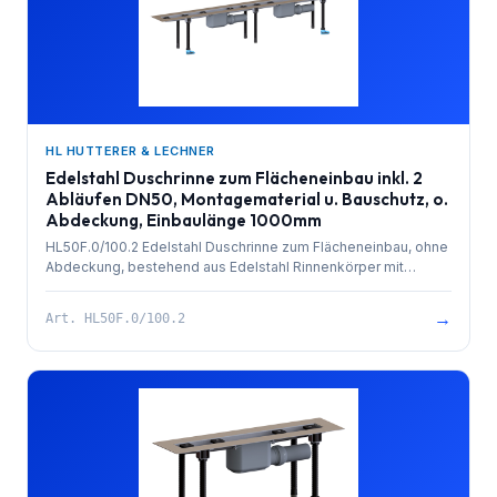
HL HUTTERER & LECHNER
Edelstahl Duschrinne zum Flächeneinbau inkl. 2
Abläufen DN50, Montagematerial u. Bauschutz, o.
Abdeckung, Einbaulänge 1000mm
HL50F.0/100.2 Edelstahl Duschrinne zum Flächeneinbau, ohne
Abdeckung, bestehend aus Edelstahl Rinnenkörper mit
besandetem Flansch zur Anbindung an Verbundabdichtungen,
PP-Ablauf (2x) mit Kugelgelenkanschluss DN 50 waagrecht
→
Art.
HL50F.0/100.2
und herausziehbarem Geruchsverschluss. Rinnenkörper mit
Selbstreinigungseffekt durch innenliegendes Gefälle.
Ablaufleistung 1,4 l/sek. 4 Stk. höhenverstellbare,
schallentkoppelte Montagefüße und Bauschutz. Einbaulänge
1000mm.