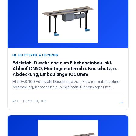
HL HUTTERER & LECHNER
Edelstahl Duschrinne zum Flächeneinbau inkl.
Ablauf DN50, Montagematerial u. Bauschutz, o.
Abdeckung, Einbaulänge 1000mm
HL50F.0/100 Edelstahl Duschrinne zum Flächeneinbau, ohne
Abdeckung, bestehend aus Edelstahl Rinnenkörper mit
besandetem Flansch zur Anbindung an Verbundabdichtungen,
PP-Ablauf mit Kugelgelenkanschluss DN 50 waagrecht und
→
Art.
HL50F.0/100
herausziehbarem Geruchsverschluss. Rinnenkörper mit
Selbstreinigungseffekt durch innenliegendes Gefälle.
Ablaufleistung 0,8 l/sek. 4 Stk. höhenverstellbare,
schallentkoppelte Montagefüße und Bauschutz. Einbaulänge
1000mm.