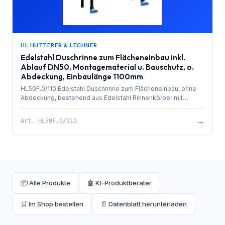
HL HUTTERER & LECHNER
Edelstahl Duschrinne zum Flächeneinbau inkl.
Ablauf DN50, Montagematerial u. Bauschutz, o.
Abdeckung, Einbaulänge 1100mm
HL50F.0/110 Edelstahl Duschrinne zum Flächeneinbau, ohne
Abdeckung, bestehend aus Edelstahl Rinnenkörper mit
besandetem Flansch zur Anbindung an Verbundabdichtungen,
PP-Ablauf mit Kugelgelenkanschluss DN 50 waagrecht und
→
Art.
HL50F.0/110
herausziehbarem Geruchsverschluss. Rinnenkörper mit
Selbstreinigungseffekt durch innenliegendes Gefälle.
Ablaufleistung 0,8 l/sek. 4 Stk. höhenverstellbare,
schallentkoppelte Montagefüße und Bauschutz. Einbaulänge
1100mm.
📦 Alle Produkte
🤖 KI-Produktberater
🛒 Im Shop bestellen
📄 Datenblatt herunterladen