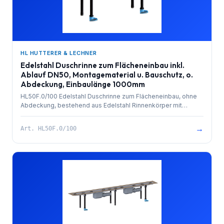
HL HUTTERER & LECHNER
Edelstahl Duschrinne zum Flächeneinbau inkl.
Ablauf DN50, Montagematerial u. Bauschutz, o.
Abdeckung, Einbaulänge 1000mm
HL50F.0/100 Edelstahl Duschrinne zum Flächeneinbau, ohne
Abdeckung, bestehend aus Edelstahl Rinnenkörper mit
besandetem Flansch zur Anbindung an Verbundabdichtungen,
PP-Ablauf mit Kugelgelenkanschluss DN 50 waagrecht und
→
Art.
HL50F.0/100
herausziehbarem Geruchsverschluss. Rinnenkörper mit
Selbstreinigungseffekt durch innenliegendes Gefälle.
Ablaufleistung 0,8 l/sek. 4 Stk. höhenverstellbare,
schallentkoppelte Montagefüße und Bauschutz. Einbaulänge
1000mm.