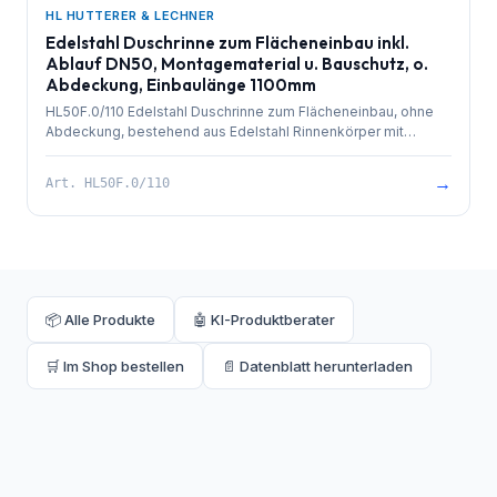
HL HUTTERER & LECHNER
Edelstahl Duschrinne zum Flächeneinbau inkl.
Ablauf DN50, Montagematerial u. Bauschutz, o.
Abdeckung, Einbaulänge 1100mm
HL50F.0/110 Edelstahl Duschrinne zum Flächeneinbau, ohne
Abdeckung, bestehend aus Edelstahl Rinnenkörper mit
besandetem Flansch zur Anbindung an Verbundabdichtungen,
PP-Ablauf mit Kugelgelenkanschluss DN 50 waagrecht und
→
Art.
HL50F.0/110
herausziehbarem Geruchsverschluss. Rinnenkörper mit
Selbstreinigungseffekt durch innenliegendes Gefälle.
Ablaufleistung 0,8 l/sek. 4 Stk. höhenverstellbare,
schallentkoppelte Montagefüße und Bauschutz. Einbaulänge
1100mm.
📦 Alle Produkte
🤖 KI-Produktberater
🛒 Im Shop bestellen
📄 Datenblatt herunterladen