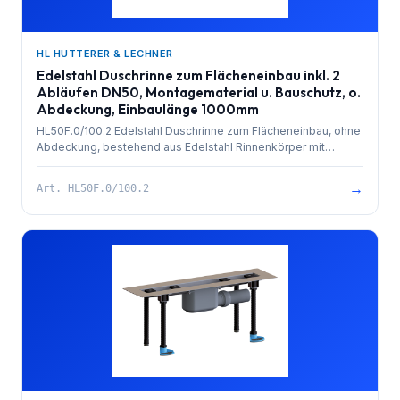
HL HUTTERER & LECHNER
Edelstahl Duschrinne zum Flächeneinbau inkl. 2
Abläufen DN50, Montagematerial u. Bauschutz, o.
Abdeckung, Einbaulänge 1000mm
HL50F.0/100.2 Edelstahl Duschrinne zum Flächeneinbau, ohne
Abdeckung, bestehend aus Edelstahl Rinnenkörper mit
besandetem Flansch zur Anbindung an Verbundabdichtungen,
PP-Ablauf (2x) mit Kugelgelenkanschluss DN 50 waagrecht
→
Art.
HL50F.0/100.2
und herausziehbarem Geruchsverschluss. Rinnenkörper mit
Selbstreinigungseffekt durch innenliegendes Gefälle.
Ablaufleistung 1,4 l/sek. 4 Stk. höhenverstellbare,
schallentkoppelte Montagefüße und Bauschutz. Einbaulänge
1000mm.