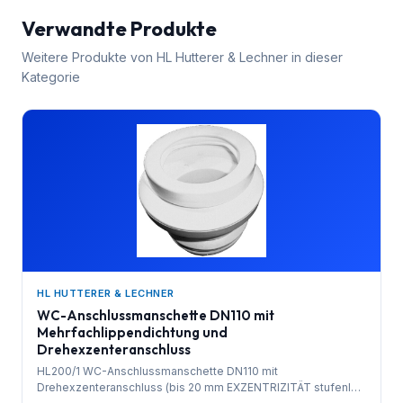
Verwandte Produkte
Weitere Produkte von
HL Hutterer & Lechner
in dieser
Kategorie
HL HUTTERER & LECHNER
WC-Anschlussmanschette DN110 mit
Mehrfachlippendichtung und
Drehexzenteranschluss
HL200/1 WC-Anschlussmanschette DN110 mit
Drehexzenteranschluss (bis 20 mm EXZENTRIZITÄT stufenlos