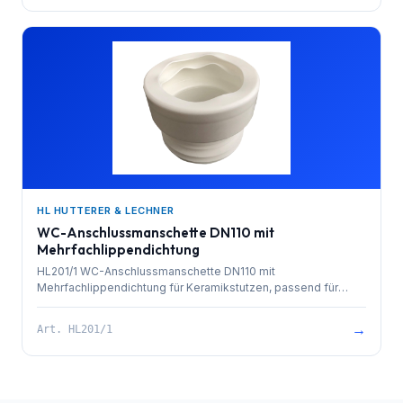
HL HUTTERER & LECHNER
WC-Anschlussmanschette DN110 mit
Mehrfachlippendichtung
HL201/1 WC-Anschlussmanschette DN110 mit
Mehrfachlippendichtung für Keramikstutzen, passend für
Kunststoffrohre DN110 mit Muffe oder spitzende Gussrohre
DN110 und Bleigainzen 4" und 4 1/4"
→
Art.
HL201/1