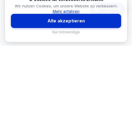
Wir nutzen Cookies, um unsere Website zu verbessern.
🤖
KI-Berater
Mehr erfahren
Alle akzeptieren
Nur notwendige
MEKISAN
B2B SANITÄR
Ihr Partner für Sanitär-Sortimente im
B2B-Bereich. Seit
26
Jahren in
Österreich.