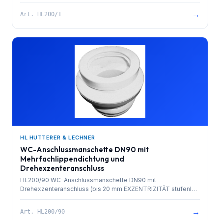
verstellbar) und Mehrfachlippendichtung für Keramikstutzen.
Passend für Kunststoffrohre DN110 mit Muffe oder spitzende
→
Art.
HL200/1
Gussrohre DN110 und Bleigainzen 4" und 4 1/4"
HL HUTTERER & LECHNER
WC-Anschlussmanschette DN90 mit
Mehrfachlippendichtung und
Drehexzenteranschluss
HL200/90 WC-Anschlussmanschette DN90 mit
Drehexzenteranschluss (bis 20 mm EXZENTRIZITÄT stufenlos
verstellbar) und Mehrfachlippendichtung für Keramikstutzen.
Passend für Kunststoffrohre DN110 mit Muffe oder spitzende
→
Art.
HL200/90
Gussrohre DN110 und Bleigainzen 4" und 4 1/4"