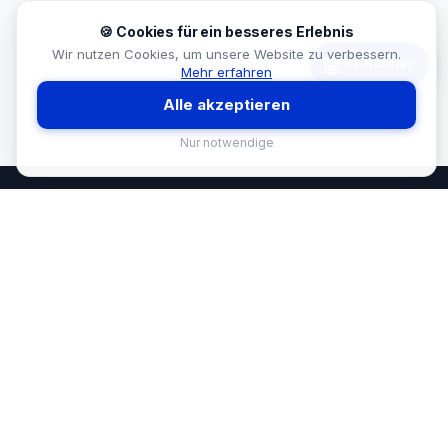
🍪 Cookies für ein besseres Erlebnis
Wir nutzen Cookies, um unsere Website zu verbessern.
🤖
KI-Berater
Mehr erfahren
Alle akzeptieren
Nur notwendige
MEKISAN
B2B SANITÄR
Ihr Partner für Sanitär-Sortimente im
B2B-Bereich. Seit
26
Jahren in
Österreich.
BRANCHEN
🏪 Baumarkt & Filialgeschäft