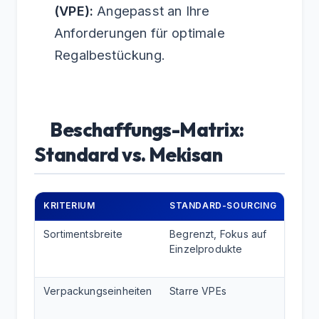
(VPE):
Angepasst an Ihre
Anforderungen für optimale
Regalbestückung.
Beschaffungs-Matrix:
Standard vs. Mekisan
KRITERIUM
STANDARD-SOURCING
MEKI
Sortimentsbreite
Begrenzt, Fokus auf
Umfa
Einzelprodukte
inklu
Komp
Verpackungseinheiten
Starre VPEs
Flexi
Rega