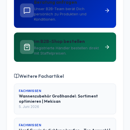
Beratung anfragen
Unser B2B-Team berät Dich
persönlich zu Produkten und
Konditionen.
Im B2B-Shop bestellen
Registrierte Händler bestellen direkt
mit Staffelpreisen.
Weitere Fachartikel
FACHWISSEN
Wannenzubehör Großhandel: Sortiment
optimieren | Mekisan
5. Juni 2026
FACHWISSEN