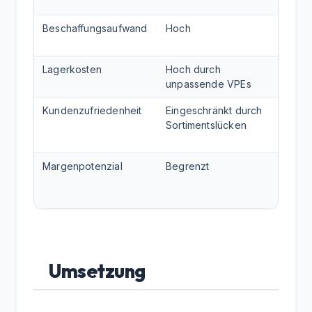
ange
Beschaffungsaufwand
Hoch
Redu
Komp
Lagerkosten
Hoch durch
Minim
unpassende VPEs
opti
Kundenzufriedenheit
Eingeschränkt durch
Höhe
Sortimentslücken
beda
Ange
Margenpotenzial
Begrenzt
Erhö
effiz
Besc
Umsetzung