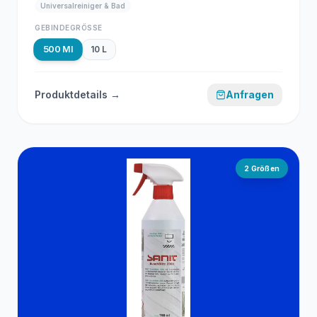
Universalreiniger & Bad
GEBINDEGRÖSSE
500 Ml
10 L
Produktdetails →
Anfragen
2
Größen