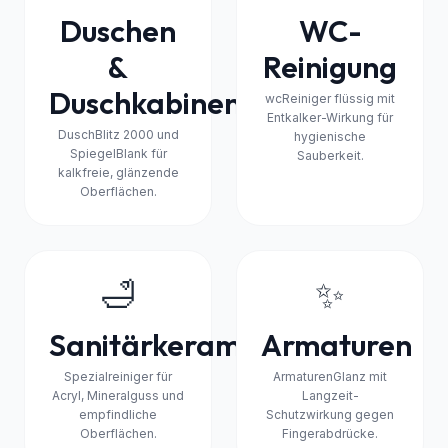
Duschen
WC-
&
Reinigung
Duschkabinen
wcReiniger flüssig mit
Entkalker-Wirkung für
DuschBlitz 2000 und
hygienische
SpiegelBlank für
Sauberkeit.
kalkfreie, glänzende
Oberflächen.
🛁
✨
Sanitärkeramik
Armaturen
Spezialreiniger für
ArmaturenGlanz mit
Acryl, Mineralguss und
Langzeit-
empfindliche
Schutzwirkung gegen
Oberflächen.
Fingerabdrücke.