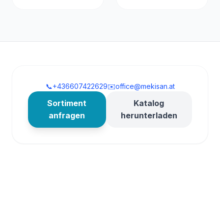
📞
+436607422629
✉️
office@mekisan.at
Sortiment
Katalog
anfragen
herunterladen