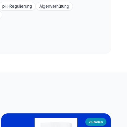
pH-Regulierung
Algenverhütung
2
Größen