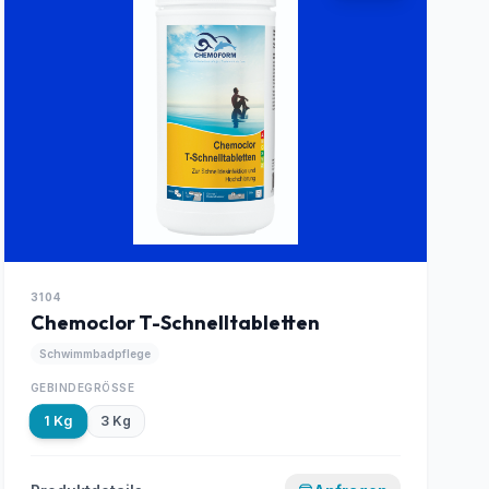
3104
Chemoclor T-Schnelltabletten
Schwimmbadpflege
GEBINDEGRÖSSE
1 Kg
3 Kg