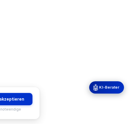
🤖
KI-Berater
 akzeptieren
 notwendige