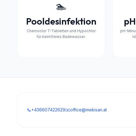
🏊
Pooldesinfektion
pH
Chemoclor T-Tabletten und Hypochlor
pH-Minus
für keimfreies Badewasser.
id
📞
+436607422629
✉️
office@mekisan.at