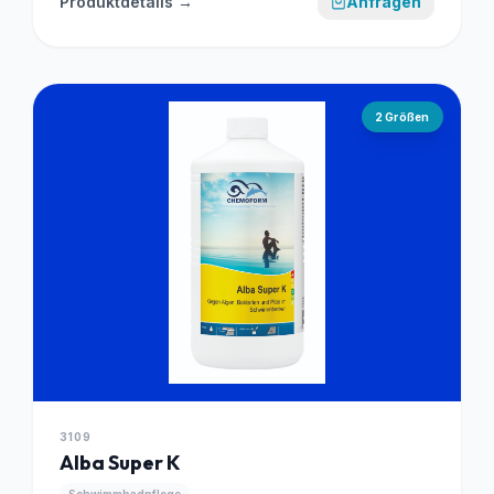
Produktdetails →
Anfragen
2
Größen
3109
Alba Super K