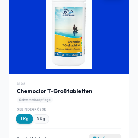
3102
Chemoclor T-Großtabletten
Schwimmbadpflege
GEBINDEGRÖSSE
1 Kg
3 Kg