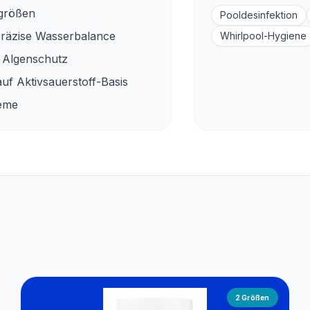
lgrößen
Pooldesinfektion
präzise Wasserbalance
Whirlpool-Hygiene
 Algenschutz
auf Aktivsauerstoff-Basis
teme
2
Größen