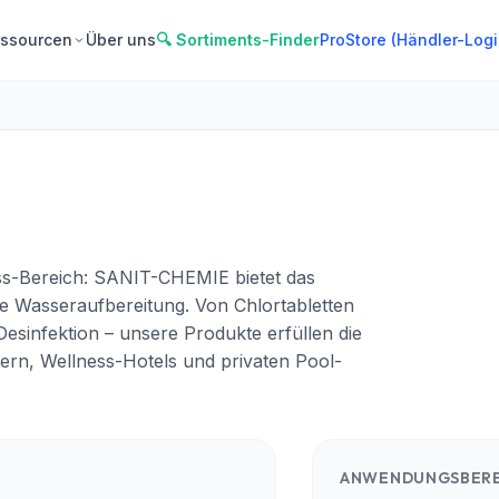
ssourcen
Über uns
🔍 Sortiments-Finder
ProStore (Händler-Logi
ess-Bereich: SANIT-CHEMIE bietet das
le Wasseraufbereitung. Von Chlortabletten
esinfektion – unsere Produkte erfüllen die
n, Wellness-Hotels und privaten Pool-
ANWENDUNGSBERE