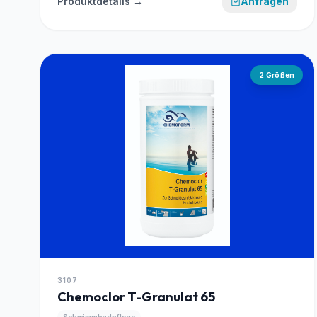
Produktdetails →
Anfragen
2
Größen
3107
Chemoclor T-Granulat 65