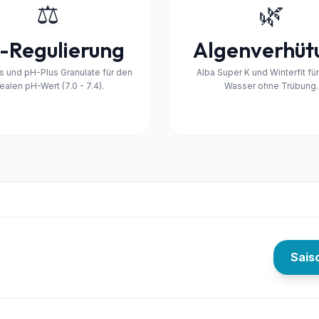
⚖️
🌿
-Regulierung
Algenverhüt
 und pH-Plus Granulate für den
Alba Super K und Winterfit für
ealen pH-Wert (7.0 - 7.4).
Wasser ohne Trübung.
Sais