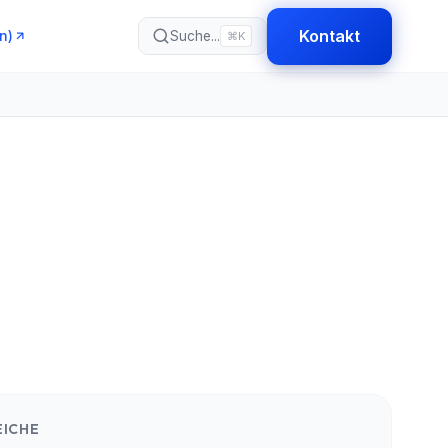
Kontakt
n)
Suche...
⌘K
ICHE