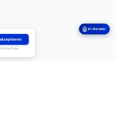
🤖
KI-Berater
 akzeptieren
 notwendige
RVICES
KONTAKT
-Finder
Mekisan GmbH
Gratweiner Straße 63