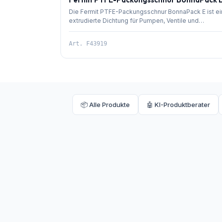
Die Fermit PTFE-Packungsschnur BonnaPack E ist e
extrudierte Dichtung für Pumpen, Ventile und
Rührwerke. Sie bietet hohe chemische und thermisc
Beständigkeit für anspruchsvolle Anwendungen.
Art.
F43919
📦 Alle Produkte
🤖 KI-Produktberater