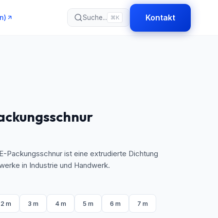
Kontakt
n)
Suche...
⌘K
ackungsschnur
-Packungsschnur ist eine extrudierte Dichtung
werke in Industrie und Handwerk.
2 m
3 m
4 m
5 m
6 m
7 m