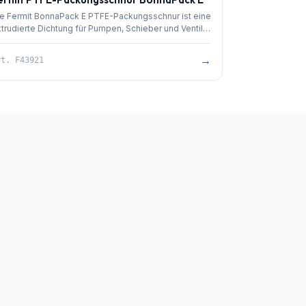
e Fermit BonnaPack E PTFE-Packungsschnur ist eine
trudierte Dichtung für Pumpen, Schieber und Ventile
 Industrie und Handwerk.
→
rt.
F43921