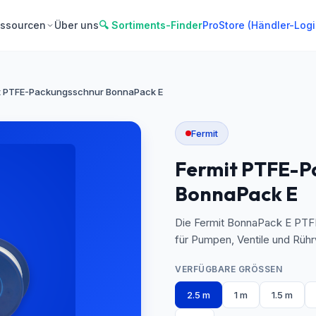
ssourcen
Über uns
🔍 Sortiments-Finder
ProStore (Händler-Logi
t PTFE-Packungsschnur BonnaPack E
Fermit
Fermit PTFE-P
BonnaPack E
Die Fermit BonnaPack E PTFE
für Pumpen, Ventile und Rühr
VERFÜGBARE GRÖSSEN
2.5 m
1 m
1.5 m