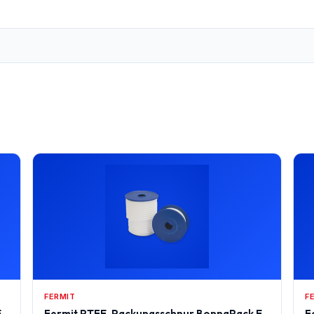
FERMIT
F
E
Fermit PTFE-Packungsschnur BonnaPack E
F