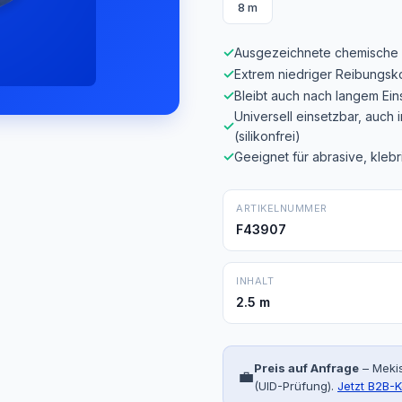
8 m
✓
Ausgezeichnete chemische 
✓
Extrem niedriger Reibungsko
✓
Bleibt auch nach langem Ei
Universell einsetzbar, auch 
✓
(silikonfrei)
✓
Geeignet für abrasive, klebr
ARTIKELNUMMER
F43907
INHALT
2.5 m
Preis auf Anfrage
– Mekis
💼
(UID-Prüfung).
Jetzt B2B-K