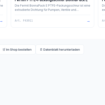
ine
Die Fermit BonnaPack E PTFE-Packungsschnur ist eine
Di
extrudierte Dichtung für Pumpen, Ventile und
ex
he
Rührwerke. Sie bietet hohe chemische und thermische
in
Beständigkeit für anspruchsvolle Anwendungen.
→
→
Art.
F43911
A
🛒 Im Shop bestellen
📄 Datenblatt herunterladen