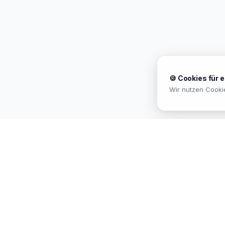
🍪 Cookies für 
Wir nutzen Cooki
MEKISAN
B2B SANITÄR
Ihr Partner für Sanitär-Sortimente im