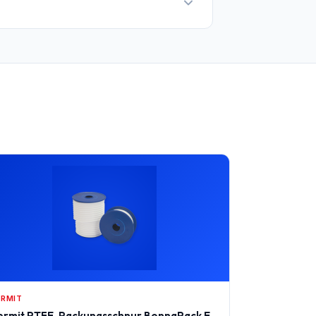
ERMIT
ermit PTFE-Packungsschnur BonnaPack E