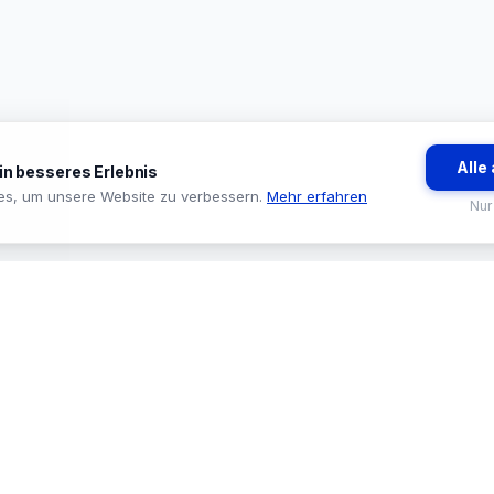
Alle
ein besseres Erlebnis
es, um unsere Website zu verbessern.
Mehr erfahren
Nur
BRANCHEN
TOOLS & SE
🏪 Baumarkt & Filialgeschäft
🔍 Sortiments
🏭 Großhandel & Fachhandel
🛒 ProStore