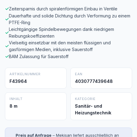
✓
Zeitersparnis durch spiralenförmigen Einbau in Ventile
Dauerhafte und solide Dichtung durch Verformung zu einem
✓
PTFE-Ring
Leichtgängige Spindelbewegungen dank niedrigem
✓
Reibungskoeffizienten
Vielseitig einsetzbar mit den meisten flüssigen und
✓
gasförmigen Medien, inklusive Sauerstoff
✓
BAM Zulassung für Sauerstoff
ARTIKELNUMMER
EAN
F43964
4030777439648
INHALT
KATEGORIE
8 m
Sanitär- und
Heizungstechnik
Preis auf Anfrage
– Mekisan liefert ausschließlich an