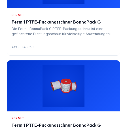
FERMIT
Fermit PTFE-Packungsschnur BonnaPack G
Die Fermit BonnaPack G PTFE-Packungsschnur ist eine
geflochtene Dichtungsschnur für vielseitige Anwendungen in
Industrie und Handwerk. Sie bietet exzellente chemische und
thermische Beständigkeit.
→
Art.
F43960
FERMIT
Fermit PTFE-Packungsschnur BonnaPack G