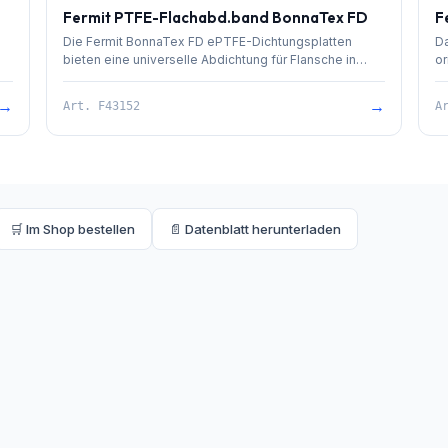
Fermit PTFE-Flachabd.band BonnaTex FD
F
Die Fermit BonnaTex FD ePTFE-Dichtungsplatten
Da
bieten eine universelle Abdichtung für Flansche in
or
Industrieanwendungen.
Fl
→
→
Art.
F43152
A
🛒 Im Shop bestellen
📄 Datenblatt herunterladen