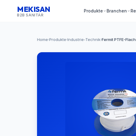
MEKISAN
Produkte
Branchen
Re
B2B SANITÄR
Home
Produkte
Industrie-Technik
Fermit PTFE-Flac
›
›
›