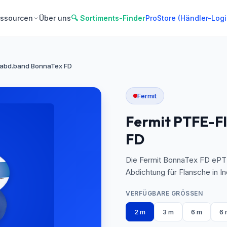
ssourcen
Über uns
🔍 Sortiments-Finder
ProStore (Händler-Logi
habd.band BonnaTex FD
Fermit
Fermit PTFE-F
FD
Die Fermit BonnaTex FD ePTF
Abdichtung für Flansche in I
VERFÜGBARE GRÖSSEN
2 m
3 m
6 m
6 