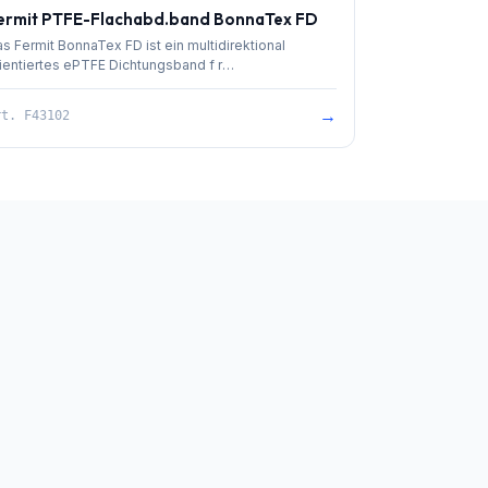
ermit PTFE-Flachabd.band BonnaTex FD
s Fermit BonnaTex FD ist ein multidirektional
ientiertes ePTFE Dichtungsband f r
anschverbindungen in industriellen Anwendungen.
→
rt.
F43102