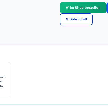
🛒 Im Shop bestellen
📄 Datenblatt
tten
ar.
tte