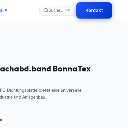
Kontakt
n)
Suche...
⌘K
lachabd.band BonnaTex
E-Dichtungsplatte bietet eine universelle
ndustrie und Anlagenbau.
m