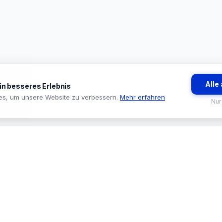
Alle
ein besseres Erlebnis
es, um unsere Website zu verbessern.
Mehr erfahren
Nur
BRANCHEN
TOOLS & SE
🏪 Baumarkt & Filialgeschäft
🔍 Sortiments