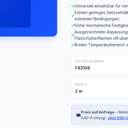
✓
Universell einsetzbar für 
Extrem geringes Setzverhal
✓
extremen Bedingungen.
✓
Hohe mechanische Festigkeit
Ausgezeichnete Anpassungs
✓
Flanschoberflächen oft über
✓
Breiter Temperaturbereich v
ARTIKELNUMMER
F43106
INHALT
2 m
Preis auf Anfrage
– Mekis
💼
(UID-Prüfung).
Jetzt B2B-K