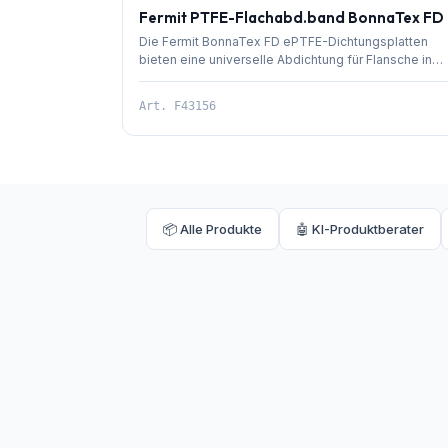
Fermit PTFE-Flachabd.band BonnaTex FD
Die Fermit BonnaTex FD ePTFE-Dichtungsplatten
bieten eine universelle Abdichtung für Flansche in
Industrie und Anlagenbau.
Art.
F43156
📦 Alle Produkte
🤖 KI-Produktberater