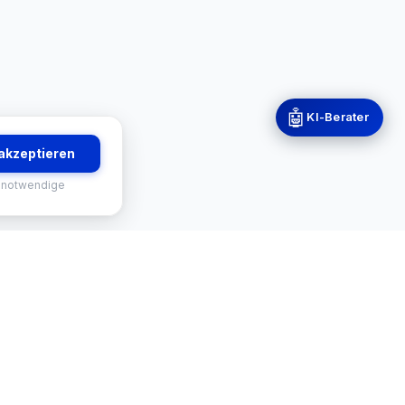
🤖
KI-Berater
 akzeptieren
 notwendige
RVICES
KONTAKT
-Finder
Mekisan GmbH