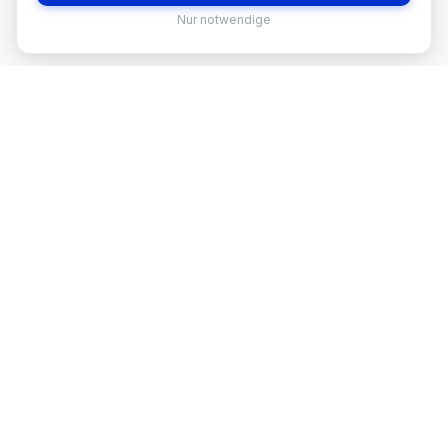
Nur notwendige
MEKISAN
B2B SANITÄR
Ihr Partner für Sanitär-Sortimente im
B2B-Bereich. Seit
26
Jahren in
Österreich.
BRANCHEN
🏪 Baumarkt & Filialgeschäft
🏭 Großhandel & Fachhandel