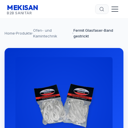
MEKISAN
B2B SANITÄR
Ofen- und
Fermit Glasfaser-Band
Home
Produkte
›
›
›
Kamintechnik
gestrickt