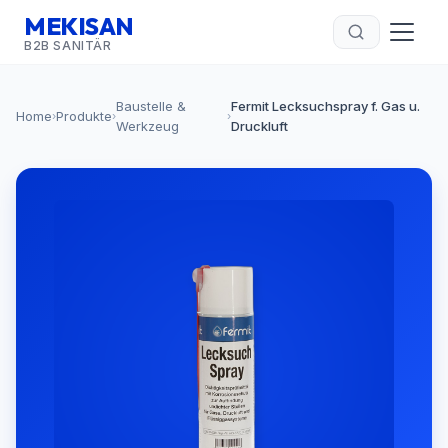
MEKISAN
B2B SANITÄR
Baustelle &
Fermit Lecksuchspray f. Gas u.
Home
Produkte
›
›
›
Werkzeug
Druckluft