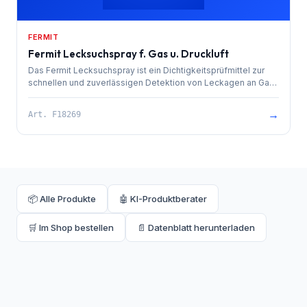
FERMIT
Fermit Lecksuchspray f. Gas u. Druckluft
Das Fermit Lecksuchspray ist ein Dichtigkeitsprüfmittel zur
schnellen und zuverlässigen Detektion von Leckagen an Gas-
und Druckluftsystemen. Ideal für Installateure und Facility
Manager.
→
Art.
F18269
📦 Alle Produkte
🤖 KI-Produktberater
🛒 Im Shop bestellen
📄 Datenblatt herunterladen