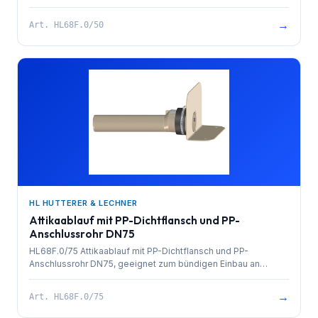
Attika-Hochzügen und zur Einarbeitung in FPO-Abdichtfolien
auf PP-Basis.
→
Art.
HL68F.0/50
HL HUTTERER & LECHNER
Attikaablauf mit PP-Dichtflansch und PP-
Anschlussrohr DN75
HL68F.0/75 Attikaablauf mit PP-Dichtflansch und PP-
Anschlussrohr DN75, geeignet zum bündigen Einbau an
Attika-Hochzügen und zur Einarbeitung in FPO-Abdichtfolien
auf PP-Basis.
→
Art.
HL68F.0/75