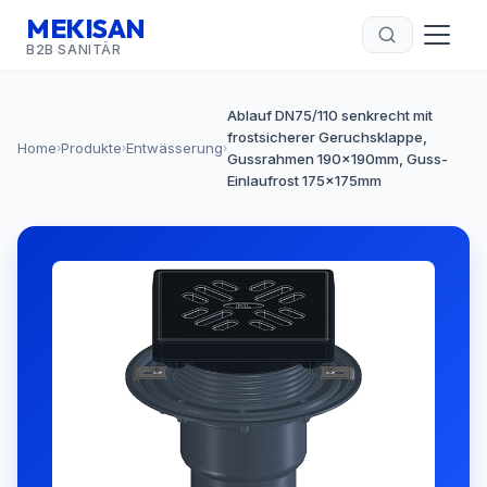
MEKISAN
B2B SANITÄR
Ablauf DN75/110 senkrecht mit
frostsicherer Geruchsklappe,
Home
Produkte
Entwässerung
›
›
›
Gussrahmen 190x190mm, Guss-
Einlaufrost 175x175mm