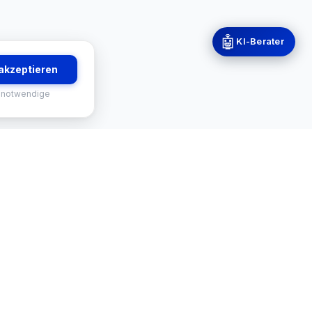
🤖
KI-Berater
 akzeptieren
 notwendige
RVICES
KONTAKT
-Finder
Mekisan GmbH
Gratweiner Straße 63
tus
8111 Gratwein-Straßengel
Österreich 🇦🇹