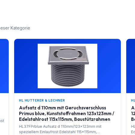
ieser Kategorie
HL HUTTERER & LECHNER
H
Aufsatz d 110mm mit Geruchsverschluss
A
Primus blue, Kunststoffrahmen 123x123mm /
1
Edelstahlrost 115x115mm, Baustützrahmen
B
ost
HL37FPrblue Aufsatz d 110mm/123x123mm mit
HL
speziellem Einlaufrost Edelstahl 115x115mm,
Ed