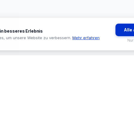
Alle
ein besseres Erlebnis
es, um unsere Website zu verbessern.
Mehr erfahren
Nur
BRANCHEN
TOOLS & SE
🏪 Baumarkt & Filialgeschäft
🔍 Sortiments
🏭 Großhandel & Fachhandel
🛒 ProStore
🔧 Handwerk & Industrie
🟢 System Sta
🗺️ Liefergebiete
📞 Kontakt