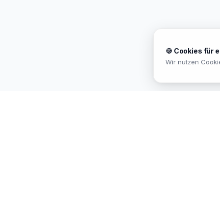
🍪 Cookies für 
Wir nutzen Cooki
MEKISAN
B2B SANITÄR
Ihr Partner für Sanitär-Sortimente im
B2B-Bereich. Seit
26
Jahren in
Österreich.