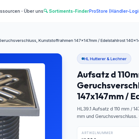
ssourcen
Über uns
🔍 Sortiments-Finder
ProStore (Händler-Logi
 Geruchsverschluss, Kunststoffrahmen 147x147mm / Edelstahlrost 140
HL Hutterer & Lechner
Aufsatz d 110
Geruchsversch
147x147mm / E
HL39.1 Aufsatz d 110 mm / 14
mm und Geruchsverschluss
ARTIKELNUMMER