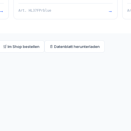
Geruchsverschluss Primus blue, O-Ring und
R
Baustützrahmen. Gesamthöhe 90mm.
en
→
→
Art.
HL37FPrblue
A
🛒 Im Shop bestellen
📄 Datenblatt herunterladen