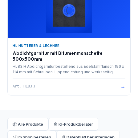
HL HUTTERER & LECHNER
Abdichtgarnitur mit Bitumenmanschette
500x500mm
HL83.H Abdichtgarnitur bestehend aus Edelstahlflansch 196 x
114 mm mit Schrauben, Lippendichtung und werksseitig
aufgeschweißter Bitumenmanschette 500x500mm als ideale
Verbindung zu bituminösen Abdichtungen
→
Art.
HL83.H
📦 Alle Produkte
🤖 KI-Produktberater
🛒 Im Shop bestellen
📄 Datenblatt herunterladen