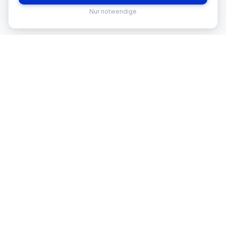
Nur notwendige
MEKISAN
B2B SANITÄR
Ihr Partner für Sanitär-Sortimente im
B2B-Bereich. Seit
26
Jahren in
Österreich.
BRANCHEN
🏪 Baumarkt & Filialgeschäft
🏭 Großhandel & Fachhandel