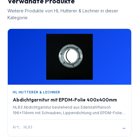
Verwandte Produkte
Weitere Produkte von
HL Hutterer & Lechner
in dieser
Kategorie
HL HUTTERER & LECHNER
Abdichtgarnitur mit EPDM-Folie 400x400mm
HL83 Abdichtgarnitur bestehend aus Edelstahlflansch
196x114mm mit Schrauben, Lippendichtung und EPDM-Folie
400x400mm
→
Art.
HL83