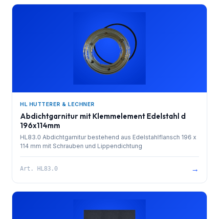
HL HUTTERER & LECHNER
Abdichtgarnitur mit Klemmelement Edelstahl d
196x114mm
HL83.0 Abdichtgarnitur bestehend aus Edelstahlflansch 196 x
114 mm mit Schrauben und Lippendichtung
→
Art.
HL83.0