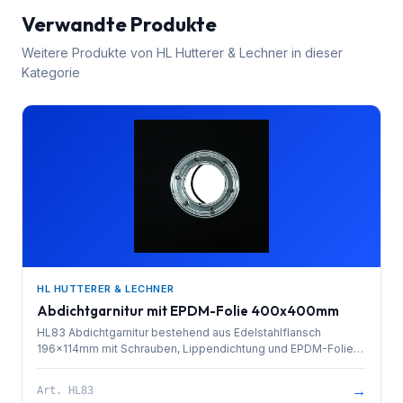
Verwandte Produkte
Weitere Produkte von
HL Hutterer & Lechner
in dieser
Kategorie
HL HUTTERER & LECHNER
Abdichtgarnitur mit EPDM-Folie 400x400mm
HL83 Abdichtgarnitur bestehend aus Edelstahlflansch
196x114mm mit Schrauben, Lippendichtung und EPDM-Folie
400x400mm
→
Art.
HL83