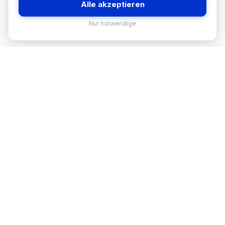
Alle akzeptieren
Nur notwendige
MEKISAN
B2B SANITÄR
Ihr Partner für Sanitär-Sortimente im
B2B-Bereich. Seit
26
Jahren in
Österreich.
BRANCHEN
🏪 Baumarkt & Filialgeschäft