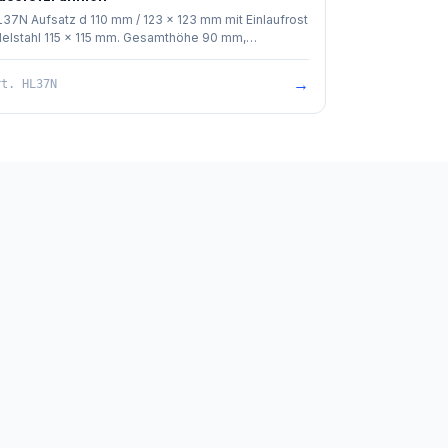
37N Aufsatz d 110 mm / 123 x 123 mm mit Einlaufrost
elstahl 115 x 115 mm. Gesamthöhe 90 mm,
ahmenhöhe 10 mm. Baustützrahmen im Lieferumfang
thalten.
→
rt.
HL37N