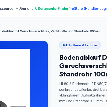
ssourcen
Über uns
🔍 Sortiments-Finder
ProStore (Händler-Logi
 drehbar mit Geruchsverschluss, Ventilplatte und Standrohr 100mm
HL Hutterer & Lechner
Bodenablauf D
Geruchsverschl
Standrohr 10
HL80.2 Bodenablauf DN50/75 
senkrecht stufenlos drehbar
ablängbarem Aufsatzrahmen 1
mm und Standrohr 100 mm. Ba