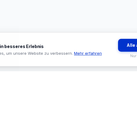
Alle
ein besseres Erlebnis
es, um unsere Website zu verbessern.
Mehr erfahren
Nur
BRANCHEN
TOOLS & SE
🏪 Baumarkt & Filialgeschäft
🔍 Sortiments
🏭 Großhandel & Fachhandel
🛒 ProStore