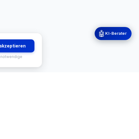
🤖
KI-Berater
 akzeptieren
 notwendige
RVICES
KONTAKT
-Finder
Mekisan GmbH
Gratweiner Straße 63