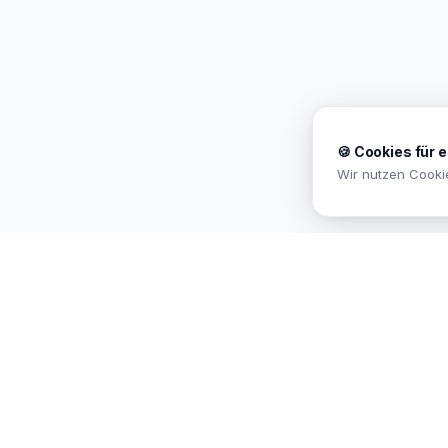
🍪 Cookies für 
Wir nutzen Cooki
MEKISAN
B2B SANITÄR
Ihr Partner für Sanitär-Sortimente im