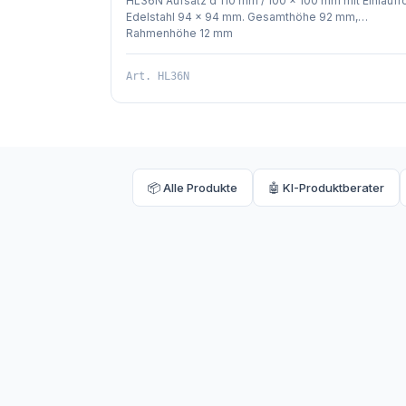
HL36N Aufsatz d 110 mm / 100 x 100 mm mit Einlaufr
Edelstahl 94 x 94 mm. Gesamthöhe 92 mm,
Rahmenhöhe 12 mm
Art.
HL36N
📦 Alle Produkte
🤖 KI-Produktberater