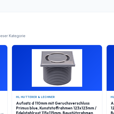
ieser Kategorie
HL HUTTERER & LECHNER
H
Aufsatz d 110mm mit Geruchsverschluss
A
Primus blue, Kunststoffrahmen 123x123mm /
1
Edelstahlrost 115x115mm, Baustützrahmen
B