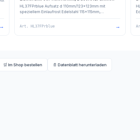
ost
HL37FPrblue Aufsatz d 110mm/123x123mm mit
HL
speziellem Einlaufrost Edelstahl 115x115mm,
Ed
Geruchsverschluss Primus blue, O-Ring und
R
Baustützrahmen. Gesamthöhe 90mm.
en
→
→
Art.
HL37FPrblue
A
🛒 Im Shop bestellen
📄 Datenblatt herunterladen