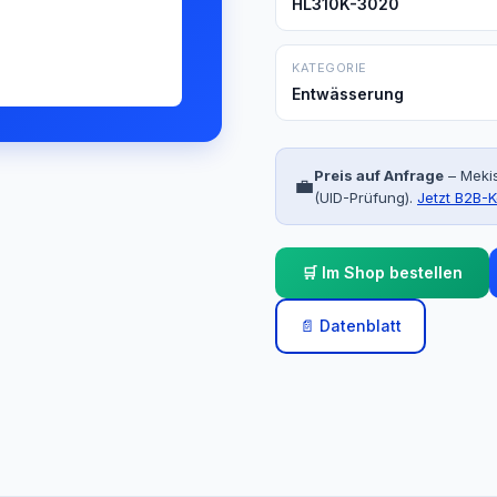
HL310K-3020
KATEGORIE
Entwässerung
Preis auf Anfrage
– Mekis
💼
(UID-Prüfung).
Jetzt B2B-K
🛒 Im Shop bestellen
📄 Datenblatt