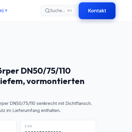
Kontakt
n)
Suche...
⌘K
rper DN50/75/110
tiefem, vormontierten
per DN50/75/110 senkrecht mit Dichtflansch.
utz im Lieferumfang enthalten.
EAN