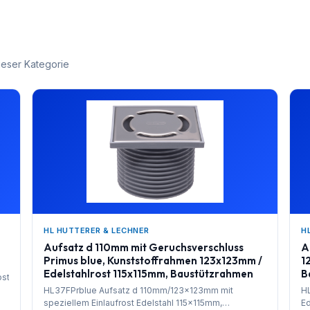
ieser Kategorie
HL HUTTERER & LECHNER
H
Aufsatz d 110mm mit Geruchsverschluss
A
Primus blue, Kunststoffrahmen 123x123mm /
1
Edelstahlrost 115x115mm, Baustützrahmen
B
ost
HL37FPrblue Aufsatz d 110mm/123x123mm mit
HL
speziellem Einlaufrost Edelstahl 115x115mm,
Ed