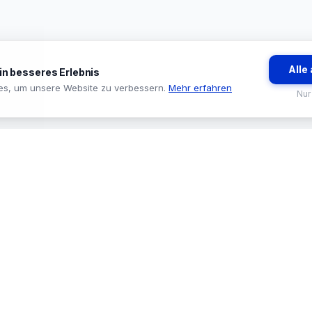
Alle
ein besseres Erlebnis
es, um unsere Website zu verbessern.
Mehr erfahren
Nur
BRANCHEN
TOOLS & SE
🏪 Baumarkt & Filialgeschäft
🔍 Sortiments
🏭 Großhandel & Fachhandel
🛒 ProStore
🔧 Handwerk & Industrie
🟢 System Sta
🗺️ Liefergebiete
📞 Kontakt