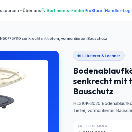
ssourcen
Über uns
🔍 Sortiments-Finder
ProStore (Händler-Logi
50/75/110 senkrecht mit tiefem, vormontierten Bauschutz
HL Hutterer & Lechner
Bodenablaufkö
senkrecht mit 
Bauschutz
HL310K-3020 Bodenablaufkör
Tiefer, vormontierter Bausch
ARTIKELNUMMER