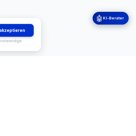
🤖
KI-Berater
 akzeptieren
 notwendige
RVICES
KONTAKT
-Finder
Mekisan GmbH
Gratweiner Straße 63
tus
8111 Gratwein-Straßengel
Österreich 🇦🇹