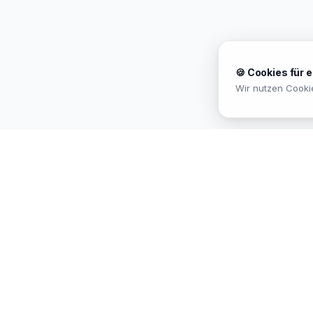
🍪 Cookies für 
Wir nutzen Cooki
MEKISAN
B2B SANITÄR
Ihr Partner für Sanitär-Sortimente im
B2B-Bereich. Seit
26
Jahren in
Österreich.