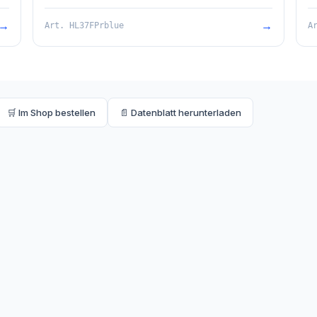
Geruchsverschluss Primus blue, O-Ring und
R
Baustützrahmen. Gesamthöhe 90mm.
en
→
→
Art.
HL37FPrblue
A
🛒 Im Shop bestellen
📄 Datenblatt herunterladen