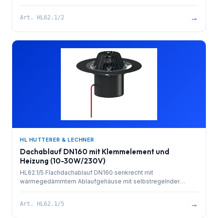
Wärmequelle zum Direktanschluss an das 230 V Netz (10-30
Watt), Dichtflansch und Edelstahlklemmelement zum
→
Art.
HL62.1/2
Einbinden von Dichtfolien und Laubfangkorb d 180 mm.
Bauschutz im Lieferumfang enthalten.
HL HUTTERER & LECHNER
Dachablauf DN160 mit Klemmelement und
Heizung (10-30W/230V)
HL62.1/5 Flachdachablauf DN160 senkrecht mit
wärmegedämmtem Ablaufgehäuse mit selbstregelnder
Wärmequelle zum Direktanschluss an das 230 V Netz (10-30
Watt), Dichtflansch und Edelstahlklemmelement zum
→
Art.
HL62.1/5
Einbinden von Dichtfolien und Laubfangkorb d 180 mm.
Bauschutz im Lieferumfang enthalten.