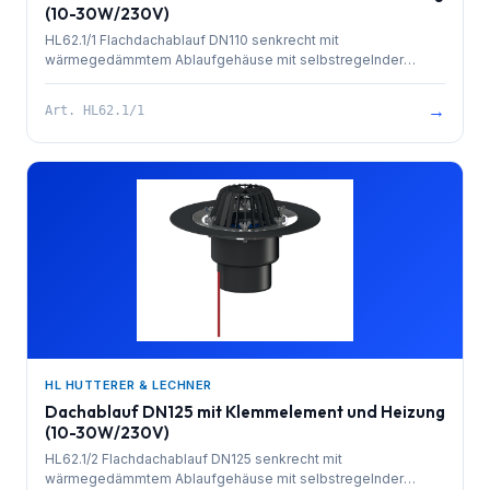
(10-30W/230V)
HL62.1/1 Flachdachablauf DN110 senkrecht mit
wärmegedämmtem Ablaufgehäuse mit selbstregelnder
Wärmequelle zum Direktanschluss an das 230 V Netz (10-30
Watt), Dichtflansch und Edelstahlklemmelement zum
→
Art.
HL62.1/1
Einbinden von Dichtfolien und Laubfangkorb d 180 mm.
Bauschutz im Lieferumfang enthalten.
HL HUTTERER & LECHNER
Dachablauf DN125 mit Klemmelement und Heizung
(10-30W/230V)
HL62.1/2 Flachdachablauf DN125 senkrecht mit
wärmegedämmtem Ablaufgehäuse mit selbstregelnder