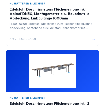
HL HUTTERER & LECHNER
Edelstahl Duschrinne zum Flächeneinbau inkl.
Ablauf DN50, Montagematerial u. Bauschutz, o.
Abdeckung, Einbaulänge 1000mm
HL50F.0/100 Edelstahl Duschrinne zum Flächeneinbau, ohne
Abdeckung, bestehend aus Edelstahl Rinnenkörper mit
besandetem Flansch zur Anbindung an Verbundabdichtungen,
PP-Ablauf mit Kugelgelenkanschluss DN 50 waagrecht und
→
Art.
HL50F.0/100
herausziehbarem Geruchsverschluss. Rinnenkörper mit
Selbstreinigungseffekt durch innenliegendes Gefälle.
Ablaufleistung 0,8 l/sek. 4 Stk. höhenverstellbare,
schallentkoppelte Montagefüße und Bauschutz. Einbaulänge
1000mm.
HL HUTTERER & LECHNER
Edelstahl Duschrinne zum Flächeneinbau inkl. 2