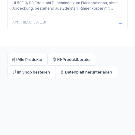
HL50F.0/110 Edelstahl Duschrinne zum Flächeneinbau, ohne
Abdeckung, bestehend aus Edelstahl Rinnenkörper mit
besandetem Flansch zur Anbindung an Verbundabdichtungen,
PP-Ablauf mit Kugelgelenkanschluss DN 50 waagrecht und
→
Art.
HL50F.0/110
herausziehbarem Geruchsverschluss. Rinnenkörper mit
Selbstreinigungseffekt durch innenliegendes Gefälle.
Ablaufleistung 0,8 l/sek. 4 Stk. höhenverstellbare,
schallentkoppelte Montagefüße und Bauschutz. Einbaulänge
1100mm.
📦 Alle Produkte
🤖 KI-Produktberater
🛒 Im Shop bestellen
📄 Datenblatt herunterladen