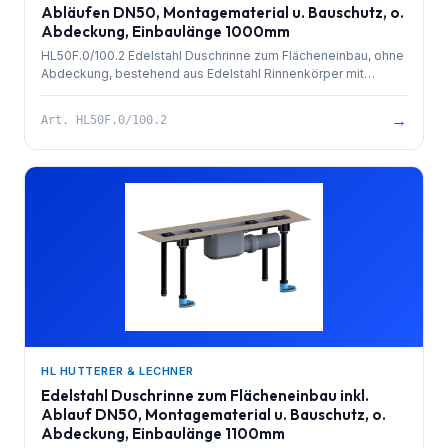
Abläufen DN50, Montagematerial u. Bauschutz, o.
Abdeckung, Einbaulänge 1000mm
HL50F.0/100.2 Edelstahl Duschrinne zum Flächeneinbau, ohne
Abdeckung, bestehend aus Edelstahl Rinnenkörper mit
besandetem Flansch zur Anbindung an Verbundabdichtungen,
PP-Ablauf (2x) mit Kugelgelenkanschluss DN 50 waagrecht
→
Art.
HL50F.0/100.2
und herausziehbarem Geruchsverschluss. Rinnenkörper mit
Selbstreinigungseffekt durch innenliegendes Gefälle.
Ablaufleistung 1,4 l/sek. 4 Stk. höhenverstellbare,
schallentkoppelte Montagefüße und Bauschutz. Einbaulänge
1000mm.
HL HUTTERER & LECHNER
Edelstahl Duschrinne zum Flächeneinbau inkl.
Ablauf DN50, Montagematerial u. Bauschutz, o.
Abdeckung, Einbaulänge 1100mm