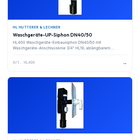
HL HUTTERER & LECHNER
Waschgeräte-UP-Siphon DN40/50
HL400 Waschgeräte-Einbausiphon DN40/50 mit
Waschgeräte-Anschlussknie 3/4" HL19, ablängbarem
Schalungsgehäuse, Reinigungsöffnung und Abdeckplatte
Edelstahl. Mindest-Einbautiefe: 58 mm.
→
Art.
HL400