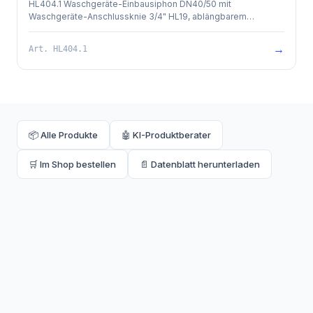
HL404.1 Waschgeräte-Einbausiphon DN40/50 mit
Waschgeräte-Anschlussknie 3/4" HL19, ablängbarem
Schalungsgehäuse, Reinigungsöffnung, Abdeckplatte
Edelstahl 110 x 225 mm und aufgesetztem Rohrbelüfter
→
Art.
HL404.1
HL902. Mindest-Einbautiefe: 65 mm.
📦 Alle Produkte
🤖 KI-Produktberater
🛒 Im Shop bestellen
📄 Datenblatt herunterladen