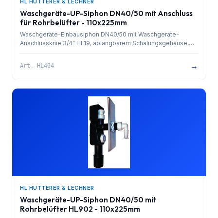
HL HUTTERER & LECHNER
Waschgeräte-UP-Siphon DN40/50 mit Anschluss
für Rohrbelüfter - 110x225mm
Waschgeräte-Einbausiphon DN40/50 mit Waschgeräte-
Anschlussknie 3/4" HL19, ablängbarem Schalungsgehäuse,
Reinigungsöffnung, Abdeckplatte Edelstahl 110 x 225 mm und
Anschlussstutzen für den nachträglichen Einbau eines
→
Art.
HL404
Rohrbelüfters. Mindest-Einbautiefe: 65
HL HUTTERER & LECHNER
Waschgeräte-UP-Siphon DN40/50 mit
Rohrbelüfter HL902 - 110x225mm