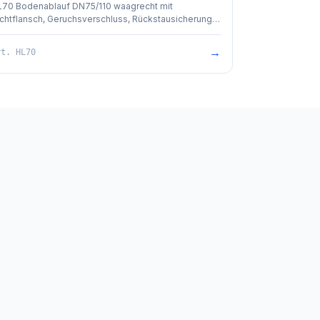
L70 Bodenablauf DN75/110 waagrecht mit
chtflansch, Geruchsverschluss, Rückstausicherung
utomatisch wirkend und mechanisch feststellbar),
inigungsöffnung, 3 Zulaufmöglichkeiten DN50/40,
→
rt.
HL70
längbarem Aufsatzrahmen 12 - 70 mm / 123 x 123
 und Einlaufrost Edelstahl 115 x 115 mm sowie
ustützrahmen. Bauschutz im Lieferumfang
thalten.