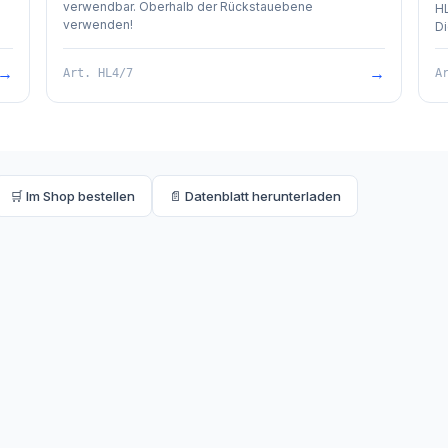
verwendbar. Oberhalb der Rückstauebene
H
verwenden!
Di
(a
Re
→
→
Art.
HL4/7
A
ab
mm
Ba
en
🛒 Im Shop bestellen
📄 Datenblatt herunterladen