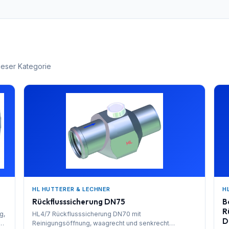
ieser Kategorie
HL HUTTERER & LECHNER
H
Rückflusssicherung DN75
B
R
g,
HL4/7 Rückflusssicherung DN70 mit
D
Reinigungsöffnung, waagrecht und senkrecht