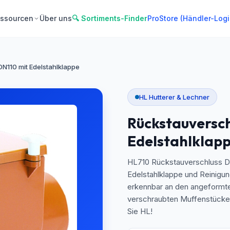
ssourcen
Über uns
🔍 Sortiments-Finder
ProStore (Händler-Logi
N110 mit Edelstahlklappe
HL Hutterer & Lechner
Rückstauversch
Edelstahlklap
HL710 Rückstauverschluss D
Edelstahlklappe und Reinig
erkennbar an den angeformte
verschraubten Muffenstücken 
Sie HL!