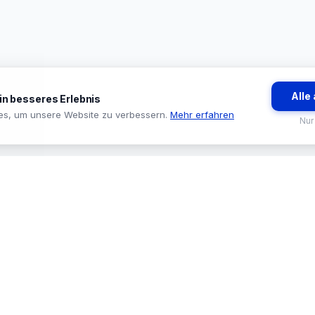
Alle
ein besseres Erlebnis
es, um unsere Website zu verbessern.
Mehr erfahren
Nur
BRANCHEN
TOOLS & SE
🏪 Baumarkt & Filialgeschäft
🔍 Sortiments
🏭 Großhandel & Fachhandel
🛒 ProStore
🔧 Handwerk & Industrie
🟢 System Sta