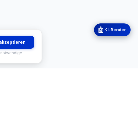
🤖
KI-Berater
 akzeptieren
 notwendige
RVICES
KONTAKT
-Finder
Mekisan GmbH
Gratweiner Straße 63
tus
8111 Gratwein-Straßengel