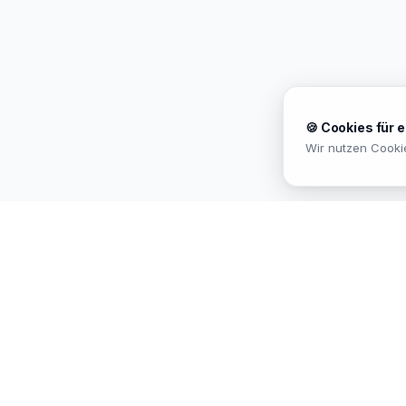
🍪 Cookies für 
Wir nutzen Cooki
MEKISAN
B2B SANITÄR
Ihr Partner für Sanitär-Sortimente im