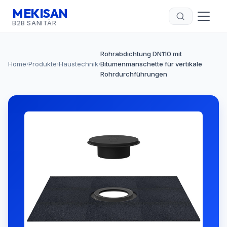
MEKISAN
B2B SANITÄR
Rohrabdichtung DN110 mit
Home
Produkte
Haustechnik
Bitumenmanschette für vertikale
›
›
›
Rohrdurchführungen