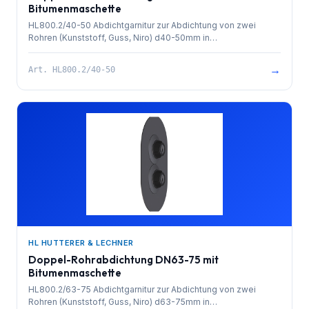
Bitumenmaschette
HL800.2/40-50 Abdichtgarnitur zur Abdichtung von zwei
Rohren (Kunststoff, Guss, Niro) d40-50mm in
Mauerdurchführungen (Kelleraußenwände, Fundamentplatten
etc.). Massive Lippendichtung mit hochwertiger
→
Art.
HL800.2/40-50
Bitumenmanschette und stabiler Kunststoffsicherungsmutter.
Leicht auf glatte Rohre aufschiebbar und durch die spezielle
Bauweise auch an Gebäudeecken einsetzbar. Auf Dichtheit
(6m Wassersäule) - Abweichung von bis zu 10% vom rechten
Winkel - geprüft!
HL HUTTERER & LECHNER
Doppel-Rohrabdichtung DN63-75 mit
Bitumenmaschette
HL800.2/63-75 Abdichtgarnitur zur Abdichtung von zwei
Rohren (Kunststoff, Guss, Niro) d63-75mm in