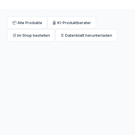
m Wassersäule) - Abweichung von bis zu 10% vom rechten
Winkel - geprüft!
📦 Alle Produkte
🤖 KI-Produktberater
🛒 Im Shop bestellen
📄 Datenblatt herunterladen