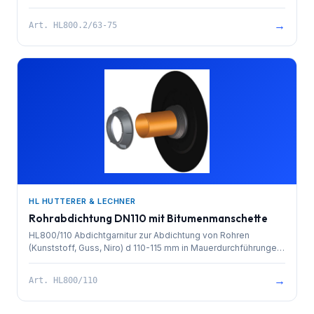
Mauerdurchführungen (Kelleraußenwände, Fundamentplatten
etc.). Massive Lippendichtung mit hochwertiger
→
Art.
HL800.2/63-75
Bitumenmanschette und stabiler Kunststoffsicherungsmutter.
Leicht auf glatte Rohre aufschiebbar und durch die spezielle
Bauweise auch an Gebäudeecken einsetzbar. Auf Dichtheit
(6m Wassersäule) - Abweichung von bis zu 10% vom rechten
Winkel - geprüft!
HL HUTTERER & LECHNER
Rohrabdichtung DN110 mit Bitumenmanschette
HL800/110 Abdichtgarnitur zur Abdichtung von Rohren
(Kunststoff, Guss, Niro) d 110-115 mm in Mauerdurchführungen
(Kelleraußenwände / Fundamentplatten etc.). Massive
Lippendichtung mit hochwertiger Bitumenmanschette und
→
Art.
HL800/110
stabiler Kunststoffsicherungsmutter. Leicht auf glatte Rohre
(auch über Muffen) aufschiebbar und durch die spezielle
Bauweise auch an Gebäudeecken einsetzbar. Auf Dichtheit (6