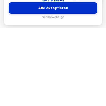
Mehr erfahren
Alle akzeptieren
Nur notwendige
MEKISAN
B2B SANITÄR
Ihr Partner für Sanitär-Sortimente im
B2B-Bereich. Seit
26
Jahren in
Österreich.
BRANCHEN