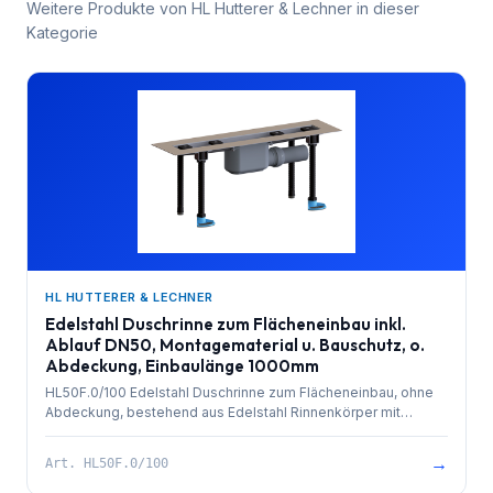
Weitere Produkte von
HL Hutterer & Lechner
in dieser
Kategorie
HL HUTTERER & LECHNER
Edelstahl Duschrinne zum Flächeneinbau inkl.
Ablauf DN50, Montagematerial u. Bauschutz, o.
Abdeckung, Einbaulänge 1000mm
HL50F.0/100 Edelstahl Duschrinne zum Flächeneinbau, ohne
Abdeckung, bestehend aus Edelstahl Rinnenkörper mit
besandetem Flansch zur Anbindung an Verbundabdichtungen,
PP-Ablauf mit Kugelgelenkanschluss DN 50 waagrecht und
→
Art.
HL50F.0/100
herausziehbarem Geruchsverschluss. Rinnenkörper mit
Selbstreinigungseffekt durch innenliegendes Gefälle.