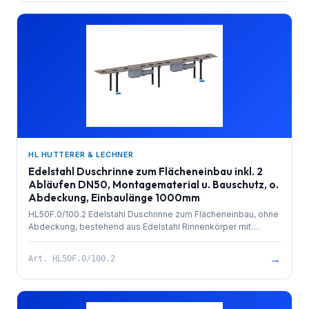
Ablaufleistung 0,8 l/sek. 4 Stk. höhenverstellbare,
schallentkoppelte Montagefüße und Bauschutz. Einbaulänge
1000mm.
HL HUTTERER & LECHNER
Edelstahl Duschrinne zum Flächeneinbau inkl. 2
Abläufen DN50, Montagematerial u. Bauschutz, o.
Abdeckung, Einbaulänge 1000mm
HL50F.0/100.2 Edelstahl Duschrinne zum Flächeneinbau, ohne
Abdeckung, bestehend aus Edelstahl Rinnenkörper mit
besandetem Flansch zur Anbindung an Verbundabdichtungen,
PP-Ablauf (2x) mit Kugelgelenkanschluss DN 50 waagrecht
→
Art.
HL50F.0/100.2
und herausziehbarem Geruchsverschluss. Rinnenkörper mit
Selbstreinigungseffekt durch innenliegendes Gefälle.
Ablaufleistung 1,4 l/sek. 4 Stk. höhenverstellbare,
schallentkoppelte Montagefüße und Bauschutz. Einbaulänge