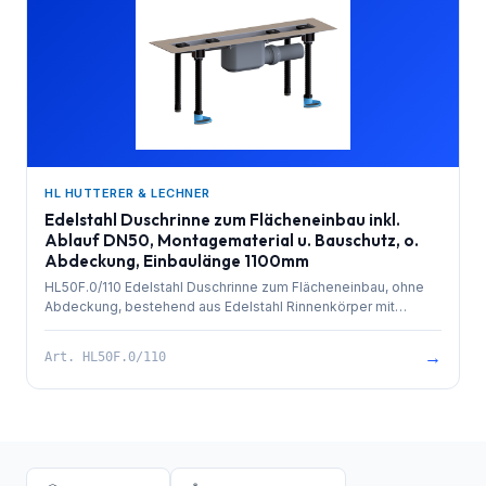
1000mm.
HL HUTTERER & LECHNER
Edelstahl Duschrinne zum Flächeneinbau inkl.
Ablauf DN50, Montagematerial u. Bauschutz, o.
Abdeckung, Einbaulänge 1100mm
HL50F.0/110 Edelstahl Duschrinne zum Flächeneinbau, ohne
Abdeckung, bestehend aus Edelstahl Rinnenkörper mit
besandetem Flansch zur Anbindung an Verbundabdichtungen,
PP-Ablauf mit Kugelgelenkanschluss DN 50 waagrecht und
→
Art.
HL50F.0/110
herausziehbarem Geruchsverschluss. Rinnenkörper mit
Selbstreinigungseffekt durch innenliegendes Gefälle.
Ablaufleistung 0,8 l/sek. 4 Stk. höhenverstellbare,
schallentkoppelte Montagefüße und Bauschutz. Einbaulänge
1100mm.