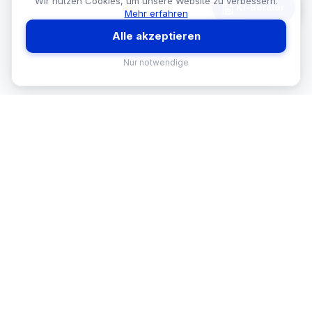
Wir nutzen Cookies, um unsere Website zu verbessern.
🤖
KI-Berater
Mehr erfahren
Alle akzeptieren
Nur notwendige
MEKISAN
B2B SANITÄR
Ihr Partner für Sanitär-Sortimente im
B2B-Bereich. Seit
26
Jahren in
Österreich.
BRANCHEN