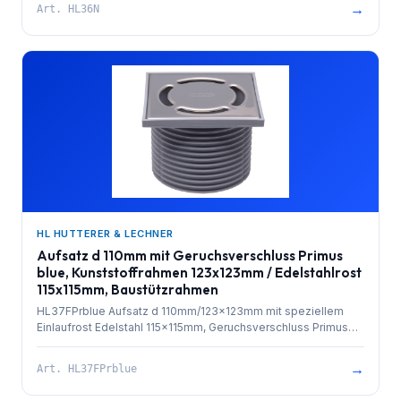
→
Art.
HL36N
HL HUTTERER & LECHNER
Aufsatz d 110mm mit Geruchsverschluss Primus
blue, Kunststoffrahmen 123x123mm / Edelstahlrost
115x115mm, Baustützrahmen
HL37FPrblue Aufsatz d 110mm/123x123mm mit speziellem
Einlaufrost Edelstahl 115x115mm, Geruchsverschluss Primus
blue, O-Ring und Baustützrahmen. Gesamthöhe 90mm.
→
Art.
HL37FPrblue