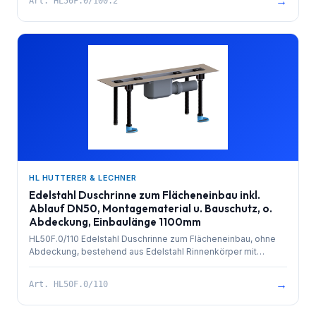
→
Art.
HL50F.0/100.2
und herausziehbarem Geruchsverschluss. Rinnenkörper mit
Selbstreinigungseffekt durch innenliegendes Gefälle.
Ablaufleistung 1,4 l/sek. 4 Stk. höhenverstellbare,
schallentkoppelte Montagefüße und Bauschutz. Einbaulänge
1000mm.
HL HUTTERER & LECHNER
Edelstahl Duschrinne zum Flächeneinbau inkl.
Ablauf DN50, Montagematerial u. Bauschutz, o.
Abdeckung, Einbaulänge 1100mm
HL50F.0/110 Edelstahl Duschrinne zum Flächeneinbau, ohne
Abdeckung, bestehend aus Edelstahl Rinnenkörper mit
besandetem Flansch zur Anbindung an Verbundabdichtungen,
PP-Ablauf mit Kugelgelenkanschluss DN 50 waagrecht und
→
Art.
HL50F.0/110
herausziehbarem Geruchsverschluss. Rinnenkörper mit
Selbstreinigungseffekt durch innenliegendes Gefälle.
Ablaufleistung 0,8 l/sek. 4 Stk. höhenverstellbare,