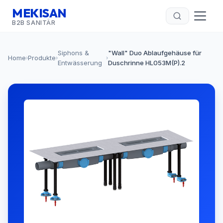
MEKISAN
B2B SANITÄR
Siphons &
"Wall" Duo Ablaufgehäuse für
Home
Produkte
›
›
›
Entwässerung
Duschrinne HL053M(P).2