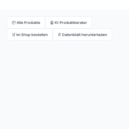
schallentkoppelte Montagefüße und Bauschutz. Einbaulänge
1100mm.
📦 Alle Produkte
🤖 KI-Produktberater
🛒 Im Shop bestellen
📄 Datenblatt herunterladen