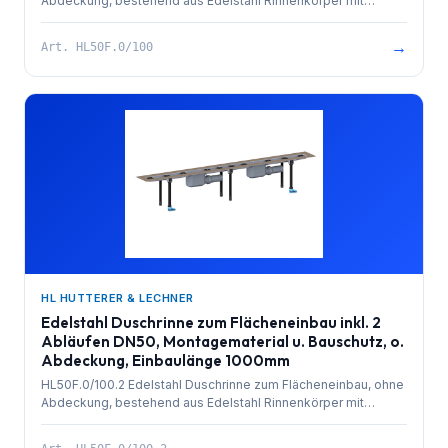
Abdeckung, bestehend aus Edelstahl Rinnenkörper mit
besandetem Flansch zur Anbindung an Verbundabdichtungen,
PP-Ablauf mit Kugelgelenkanschluss DN 50 waagrecht und
→
Art.
HL50F.0/100
herausziehbarem Geruchsverschluss. Rinnenkörper mit
Selbstreinigungseffekt durch innenliegendes Gefälle.
Ablaufleistung 0,8 l/sek. 4 Stk. höhenverstellbare,
schallentkoppelte Montagefüße und Bauschutz. Einbaulänge
1000mm.
HL HUTTERER & LECHNER
Edelstahl Duschrinne zum Flächeneinbau inkl. 2
Abläufen DN50, Montagematerial u. Bauschutz, o.
Abdeckung, Einbaulänge 1000mm
HL50F.0/100.2 Edelstahl Duschrinne zum Flächeneinbau, ohne
Abdeckung, bestehend aus Edelstahl Rinnenkörper mit
besandetem Flansch zur Anbindung an Verbundabdichtungen,
PP-Ablauf (2x) mit Kugelgelenkanschluss DN 50 waagrecht