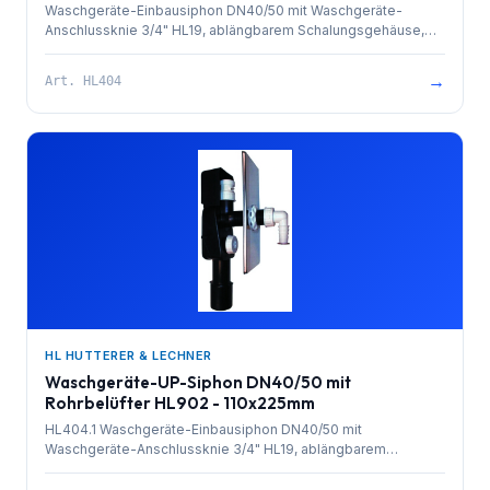
Waschgeräte-Einbausiphon DN40/50 mit Waschgeräte-
Anschlussknie 3/4" HL19, ablängbarem Schalungsgehäuse,
Reinigungsöffnung, Abdeckplatte Edelstahl 110 x 225 mm und
Anschlussstutzen für den nachträglichen Einbau eines
→
Art.
HL404
Rohrbelüfters. Mindest-Einbautiefe: 65
HL HUTTERER & LECHNER
Waschgeräte-UP-Siphon DN40/50 mit
Rohrbelüfter HL902 - 110x225mm
HL404.1 Waschgeräte-Einbausiphon DN40/50 mit
Waschgeräte-Anschlussknie 3/4" HL19, ablängbarem
Schalungsgehäuse, Reinigungsöffnung, Abdeckplatte
Edelstahl 110 x 225 mm und aufgesetztem Rohrbelüfter