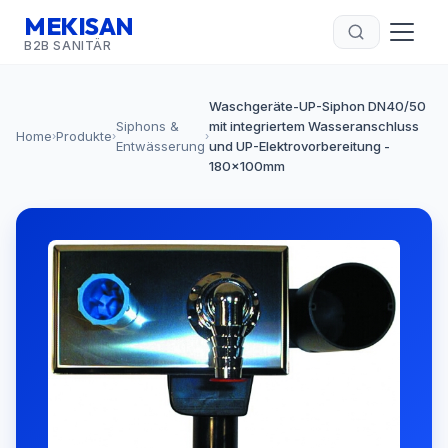
MEKISAN
B2B SANITÄR
Waschgeräte-UP-Siphon DN40/50
Siphons &
mit integriertem Wasseranschluss
Home
Produkte
›
›
›
Entwässerung
und UP-Elektrovorbereitung -
180x100mm