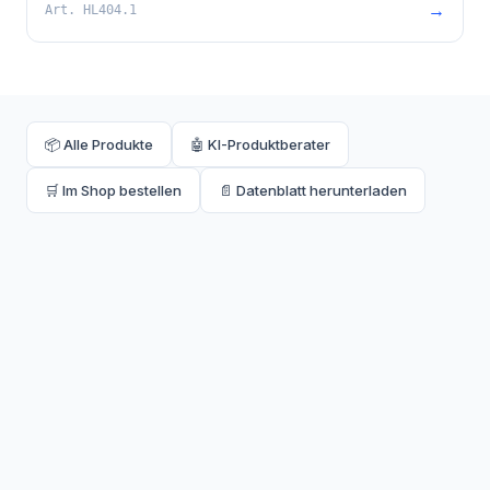
→
Art.
HL404.1
HL902. Mindest-Einbautiefe: 65 mm.
📦 Alle Produkte
🤖 KI-Produktberater
🛒 Im Shop bestellen
📄 Datenblatt herunterladen