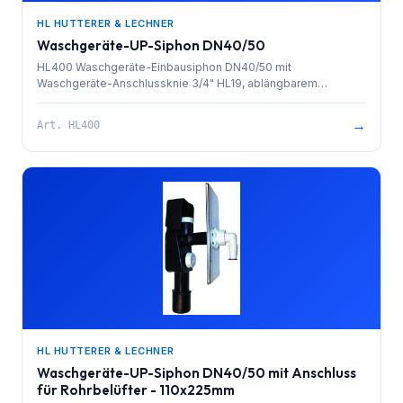
HL HUTTERER & LECHNER
Waschgeräte-UP-Siphon DN40/50
HL400 Waschgeräte-Einbausiphon DN40/50 mit
Waschgeräte-Anschlussknie 3/4" HL19, ablängbarem
Schalungsgehäuse, Reinigungsöffnung und Abdeckplatte
Edelstahl. Mindest-Einbautiefe: 58 mm.
→
Art.
HL400
HL HUTTERER & LECHNER
Waschgeräte-UP-Siphon DN40/50 mit Anschluss
für Rohrbelüfter - 110x225mm