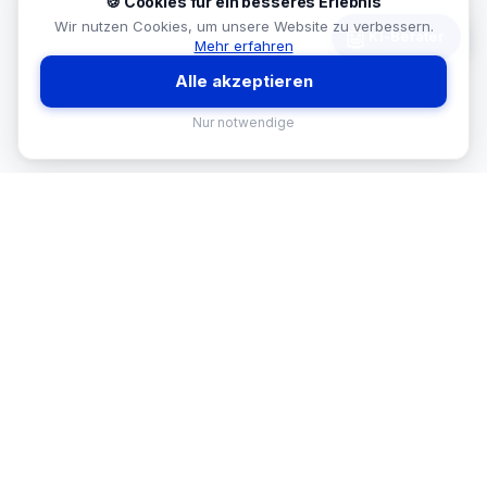
🍪 Cookies für ein besseres Erlebnis
Wir nutzen Cookies, um unsere Website zu verbessern.
🤖
KI-Berater
Mehr erfahren
Alle akzeptieren
Nur notwendige
MEKISAN
B2B SANITÄR
Ihr Partner für Sanitär-Sortimente im
B2B-Bereich. Seit
26
Jahren in
Österreich.