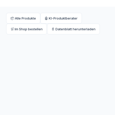
lassen sich damit auftauen. Einfach anzuwenden: Granulat in
den Abfluss geben, mit warmem Wasser nachspülen,
einwirken lassen und gründlich nachspülen. Mit dem 10 kg
Eimer hast du ausreichend Vorrat für viele Anwendungen.
📦 Alle Produkte
🤖 KI-Produktberater
🛒 Im Shop bestellen
📄 Datenblatt herunterladen