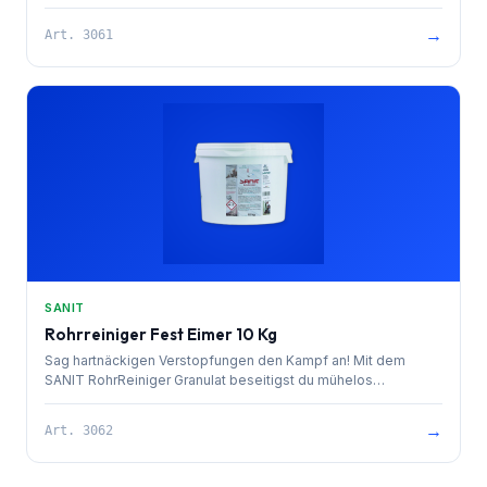
Abflüssen und unangenehmen Gerüchen. Das Granulat löst
organische Verstopfungen effektiv auf und beugt bei
→
Art.
3061
regelmäßiger Anwendung neuen Verstopfungen vor. Ideal
auch zum Auftauen eingefrorener Abflüsse und Leitungen.
Einfach anzuwenden: Ein bis zwei Verschlusskappen direkt in
den Abfluss rieseln lassen, mit handwarmem Wasser
nachspülen und wirken lassen. Sorge für einen freien Abfluss
und eine saubere Umgebung – mit SANiT RohrReiniger
Granulat!
SANIT
Rohrreiniger Fest Eimer 10 Kg
Sag hartnäckigen Verstopfungen den Kampf an! Mit dem
SANIT RohrReiniger Granulat beseitigst du mühelos
organische Ablagerungen in deinen Abflussrohren. Das
Granulat ist ideal, um Verstopfungen zu lösen und
→
Art.
3062
unangenehme Gerüche zu vermeiden. Bei regelmäßiger
Anwendung beugst du neuen Verstopfungen vor und hältst
deine Rohre frei. Sogar eingefrorene Abflüsse und Leitungen