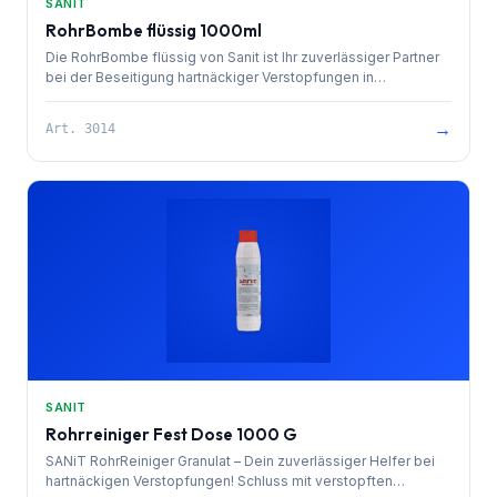
SANIT
RohrBombe flüssig 1000ml
Die RohrBombe flüssig von Sanit ist Ihr zuverlässiger Partner
bei der Beseitigung hartnäckiger Verstopfungen in
Abflussrohren. Diese hochwirksame Reinigungsformel dringt
tief in die Verstopfung ein und löst sie effektiv auf, wodurch
→
Art.
3014
ein freier Abfluss wiederhergestellt wird. Ideal für den Einsatz
in Sanitäranlagen, gewerblichen Küchen und anderen
Bereichen, in denen Verstopfungen häufig auftreten. Mit der
RohrBombe flüssig sparen Sie Zeit und Kosten, die durch
aufwendige manuelle Reinigungen oder den Einsatz teurer
Fachkräfte entstehen würden. Sorgen Sie für einen
reibungslosen Betrieb Ihrer Abflusssysteme mit dieser
leistungsstarken Lösung.
SANIT
Rohrreiniger Fest Dose 1000 G
SANiT RohrReiniger Granulat – Dein zuverlässiger Helfer bei
hartnäckigen Verstopfungen! Schluss mit verstopften