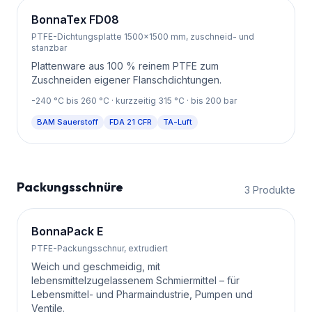
BonnaTex FD08
PTFE-Dichtungsplatte 1500×1500 mm, zuschneid- und
stanzbar
Plattenware aus 100 % reinem PTFE zum
Zuschneiden eigener Flanschdichtungen.
-240
°C bis
260
°C
· kurzzeitig 315 °C
· bis 200 bar
BAM Sauerstoff
FDA 21 CFR
TA-Luft
Packungsschnüre
3
Produkte
BonnaPack E
PTFE-Packungsschnur, extrudiert
Weich und geschmeidig, mit
lebensmittelzugelassenem Schmiermittel – für
Lebensmittel- und Pharmaindustrie, Pumpen und
Ventile.