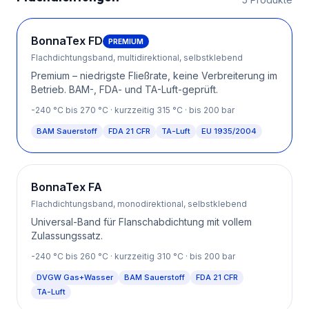
BonnaTex FD
PREMIUM
Flachdichtungsband, multidirektional, selbstklebend
Premium – niedrigste Fließrate, keine Verbreiterung im
Betrieb. BAM-, FDA- und TA-Luft-geprüft.
-240
°C bis
270
°C
· kurzzeitig 315 °C
· bis 200 bar
BAM Sauerstoff
FDA 21 CFR
TA-Luft
EU 1935/2004
BonnaTex FA
Flachdichtungsband, monodirektional, selbstklebend
Universal-Band für Flanschabdichtung mit vollem
Zulassungssatz.
-240
°C bis
260
°C
· kurzzeitig 310 °C
· bis 200 bar
DVGW Gas+Wasser
BAM Sauerstoff
FDA 21 CFR
TA-Luft