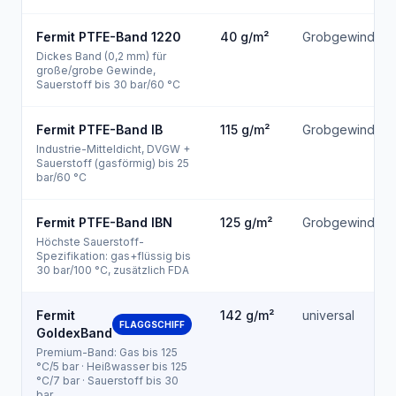
Fermit PTFE-Band 1220
40
g/m²
Grobgewinde
Dickes Band (0,2 mm) für
große/grobe Gewinde,
Sauerstoff bis 30 bar/60 °C
Fermit PTFE-Band IB
115
g/m²
Grobgewinde
Industrie-Mitteldicht, DVGW +
Sauerstoff (gasförmig) bis 25
bar/60 °C
Fermit PTFE-Band IBN
125
g/m²
Grobgewinde
Höchste Sauerstoff-
Spezifikation: gas+flüssig bis
30 bar/100 °C, zusätzlich FDA
Fermit
142
g/m²
universal
FLAGGSCHIFF
GoldexBand
Premium-Band: Gas bis 125
°C/5 bar · Heißwasser bis 125
°C/7 bar · Sauerstoff bis 30
bar