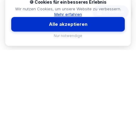
🍪 Cookies für ein besseres Erlebnis
Wir nutzen Cookies, um unsere Website zu verbessern.
🤖
KI-Berater
Mehr erfahren
Alle akzeptieren
Nur notwendige
MEKISAN
B2B SANITÄR
Ihr Partner für Sanitär-Sortimente im
B2B-Bereich. Seit
26
Jahren in
Österreich.