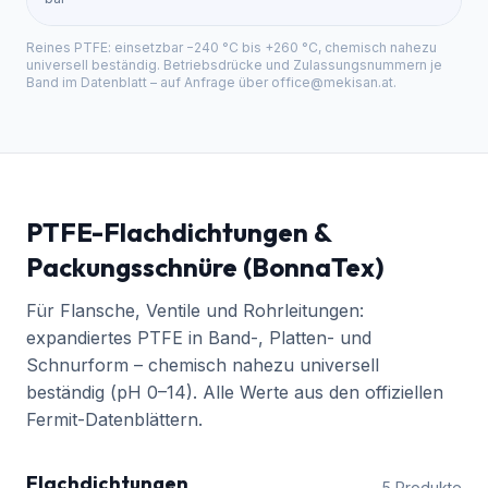
Reines PTFE: einsetzbar −240 °C bis +260 °C, chemisch nahezu
universell beständig. Betriebsdrücke und Zulassungsnummern je
Band im Datenblatt – auf Anfrage über
office@mekisan.at
.
PTFE-Flachdichtungen &
Packungsschnüre (BonnaTex)
Für Flansche, Ventile und Rohrleitungen:
expandiertes PTFE in Band-, Platten- und
Schnurform – chemisch nahezu universell
beständig (pH 0–14). Alle Werte aus den offiziellen
Fermit-Datenblättern.
Flachdichtungen
5
Produkte