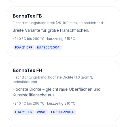
BonnaTex FB
Flachdichtungsband breit (25–100 mm), selbstklebend
Breite Variante für große Flanschflächen.
-240
°C bis
260
°C
· kurzzeitig 315 °C
FDA 21 CFR
EU 1935/2004
BonnaTex FH
Flachdichtungsband, höchste Dichte (1,0 g/cm³),
selbstklebend
Höchste Dichte – gleicht raue Oberflächen und
Kunststoffflansche aus.
-240
°C bis
260
°C
· kurzzeitig 310 °C
FDA 21 CFR
WRAS
EU 1935/2004