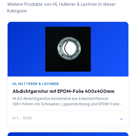
Weitere Produkte von
HL Hutterer & Lechner
in dieser
Kategorie
HL HUTTERER & LECHNER
Abdichtgarnitur mit EPDM-Folie 400x400mm
HL83 Abdichtgarnitur bestehend aus Edelstahlflansch
196x114mm mit Schrauben, Lippendichtung und EPDM-Folie
400x400mm
→
Art.
HL83