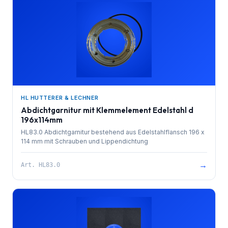
HL HUTTERER & LECHNER
Abdichtgarnitur mit Klemmelement Edelstahl d
196x114mm
HL83.0 Abdichtgarnitur bestehend aus Edelstahlflansch 196 x
114 mm mit Schrauben und Lippendichtung
→
Art.
HL83.0