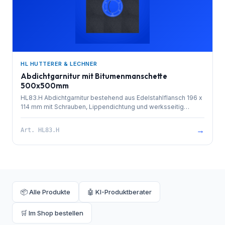
HL HUTTERER & LECHNER
Abdichtgarnitur mit Bitumenmanschette
500x500mm
HL83.H Abdichtgarnitur bestehend aus Edelstahlflansch 196 x
114 mm mit Schrauben, Lippendichtung und werksseitig
aufgeschweißter Bitumenmanschette 500x500mm als ideale
Verbindung zu bituminösen Abdichtungen
→
Art.
HL83.H
📦 Alle Produkte
🤖 KI-Produktberater
🛒 Im Shop bestellen