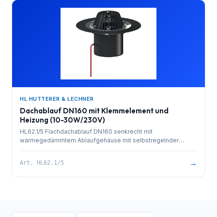
HL HUTTERER & LECHNER
Dachablauf DN160 mit Klemmelement und
Heizung (10-30W/230V)
HL62.1/5 Flachdachablauf DN160 senkrecht mit
wärmegedämmtem Ablaufgehäuse mit selbstregelnder
Wärmequelle zum Direktanschluss an das 230 V Netz (10-30
Watt), Dichtflansch und Edelstahlklemmelement zum
→
Art.
HL62.1/5
Einbinden von Dichtfolien und Laubfangkorb d 180 mm.
Bauschutz im Lieferumfang enthalten.