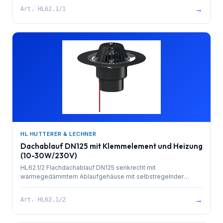
Watt), Dichtflansch und Edelstahlklemmelement zum
→
Art.
HL62.1/1
Einbinden von Dichtfolien und Laubfangkorb d 180 mm.
Bauschutz im Lieferumfang enthalten.
HL HUTTERER & LECHNER
Dachablauf DN125 mit Klemmelement und Heizung
(10-30W/230V)
HL62.1/2 Flachdachablauf DN125 senkrecht mit
wärmegedämmtem Ablaufgehäuse mit selbstregelnder
Wärmequelle zum Direktanschluss an das 230 V Netz (10-30
Watt), Dichtflansch und Edelstahlklemmelement zum
→
Art.
HL62.1/2
Einbinden von Dichtfolien und Laubfangkorb d 180 mm.
Bauschutz im Lieferumfang enthalten.