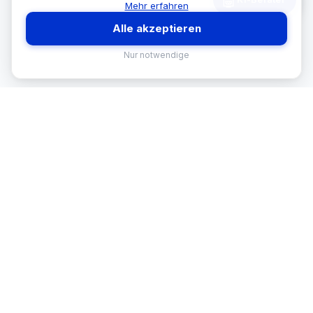
Mehr erfahren
Alle akzeptieren
Nur notwendige
MEKISAN
B2B SANITÄR
Ihr Partner für Sanitär-Sortimente im
B2B-Bereich. Seit
26
Jahren in
Österreich.
BRANCHEN