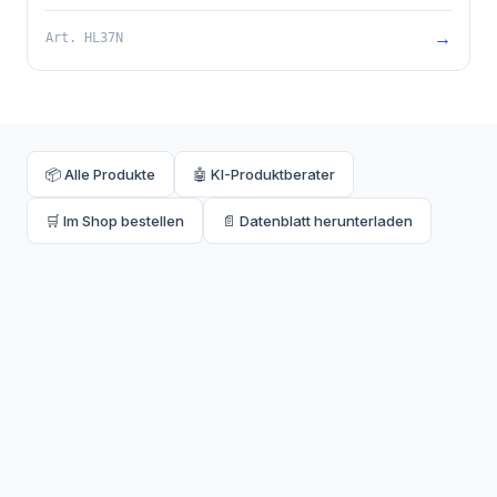
mm. Baustützrahmen im Lieferumfang enthalten.
→
Art.
HL37N
📦 Alle Produkte
🤖 KI-Produktberater
🛒 Im Shop bestellen
📄 Datenblatt herunterladen