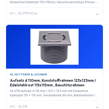
Einlaufrost Edelstahl 115x115mm, Geruchsverschluss Primus
blue, O-Ring und Baustützrahmen. Gesamthöhe 90mm.
→
Art.
HL37FPrblue
HL HUTTERER & LECHNER
Aufsatz d 110mm, Kunststoffrahmen 123x123mm /
Edelstahlrost 115x115mm , Baustützrahmen
HL37N Aufsatz d 110 mm / 123 x 123 mm mit Einlaufrost
Edelstahl 115 x 115 mm. Gesamthöhe 90 mm, Rahmenhöhe 10
mm. Baustützrahmen im Lieferumfang enthalten.
→
Art.
HL37N