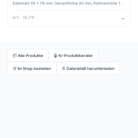
Edelstahl 115 x 115 mm. Gesamthöhe 90 mm, Rahmenhöhe 10
mm. Baustützrahmen im Lieferumfang enthalten.
→
Art.
HL37N
📦 Alle Produkte
🤖 KI-Produktberater
🛒 Im Shop bestellen
📄 Datenblatt herunterladen