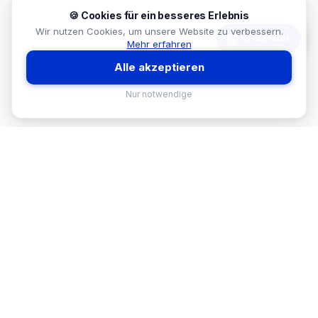
🍪 Cookies für ein besseres Erlebnis
Wir nutzen Cookies, um unsere Website zu verbessern.
🤖
KI-Berater
Mehr erfahren
Alle akzeptieren
Nur notwendige
MEKISAN
B2B SANITÄR
Ihr Partner für Sanitär-Sortimente im
B2B-Bereich. Seit
26
Jahren in
Österreich.