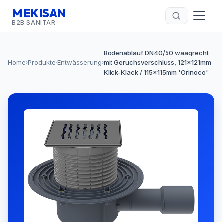
MEKISAN
B2B SANITÄR
Bodenablauf DN40/50 waagrecht
Home
Produkte
Entwässerung
mit Geruchsverschluss, 121x121mm
›
›
›
Klick-Klack / 115x115mm 'Orinoco'