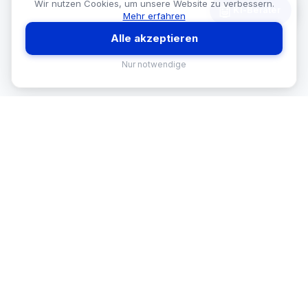
Wir nutzen Cookies, um unsere Website zu verbessern.
🤖
KI-Berater
Mehr erfahren
Alle akzeptieren
Nur notwendige
MEKISAN
B2B SANITÄR
Ihr Partner für Sanitär-Sortimente im
B2B-Bereich. Seit
26
Jahren in
Österreich.
BRANCHEN