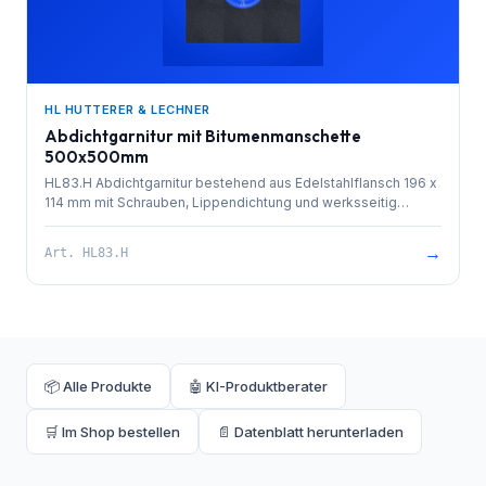
HL HUTTERER & LECHNER
Abdichtgarnitur mit Bitumenmanschette
500x500mm
HL83.H Abdichtgarnitur bestehend aus Edelstahlflansch 196 x
114 mm mit Schrauben, Lippendichtung und werksseitig
aufgeschweißter Bitumenmanschette 500x500mm als ideale
Verbindung zu bituminösen Abdichtungen
→
Art.
HL83.H
📦 Alle Produkte
🤖 KI-Produktberater
🛒 Im Shop bestellen
📄 Datenblatt herunterladen