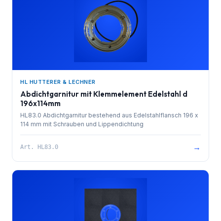
HL HUTTERER & LECHNER
Abdichtgarnitur mit Klemmelement Edelstahl d
196x114mm
HL83.0 Abdichtgarnitur bestehend aus Edelstahlflansch 196 x
114 mm mit Schrauben und Lippendichtung
→
Art.
HL83.0