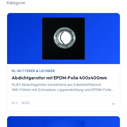
Kategorie
HL HUTTERER & LECHNER
Abdichtgarnitur mit EPDM-Folie 400x400mm
HL83 Abdichtgarnitur bestehend aus Edelstahlflansch
196x114mm mit Schrauben, Lippendichtung und EPDM-Folie
400x400mm
→
Art.
HL83