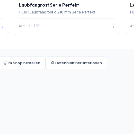
Laubfangrost Serie Perfekt
L
HL191 Laubfangrost d 210 mm Serie Perfekt
HL
→
→
Art.
HL191
A
🛒 Im Shop bestellen
📄 Datenblatt herunterladen