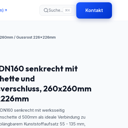
Kontakt
n)
Suche...
⌘K
0x260mm / Gussrost 226x226mm
 DN160 senkrecht mit
ette und
verschluss, 260x260mm
6x226mm
DN160 senkrecht mit werksseitig
schette d 500mm als ideale Verbindung zu
blängbarem Kunststoffaufsatz 55 - 135 mm,