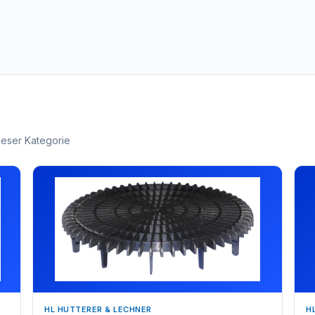
ieser Kategorie
HL HUTTERER & LECHNER
H