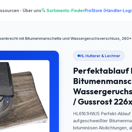
ssourcen
Über uns
🔍 Sortiments-Finder
ProStore (Händler-Logi
 senkrecht mit Bitumenmanschette und Wassergeruchsverschluss, 26
HL Hutterer & Lechner
Perfektablauf
Bitumenmansch
Wassergeruchs
/ Gussrost 22
HL616.1HW/5 Perfekt-Ablauf 
aufgeschweißter Bitumenman
bituminösen Abdichtungen, a