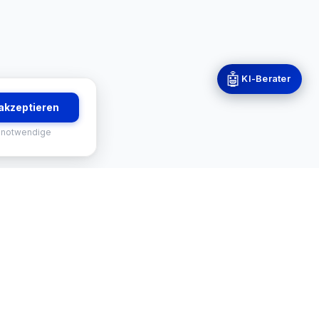
🤖
KI-Berater
 akzeptieren
 notwendige
RVICES
KONTAKT
-Finder
Mekisan GmbH
Gratweiner Straße 63