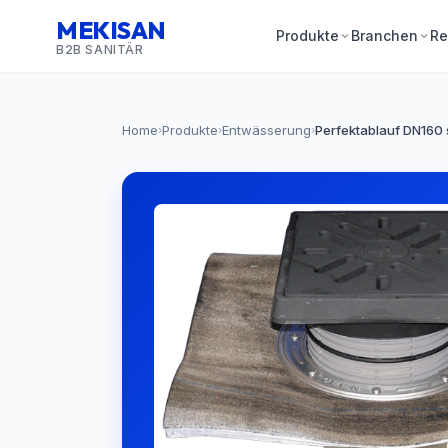
MEKISAN
Produkte
Branchen
Re
B2B SANITÄR
Home
Produkte
Entwässerung
Perfektablauf DN160
›
›
›