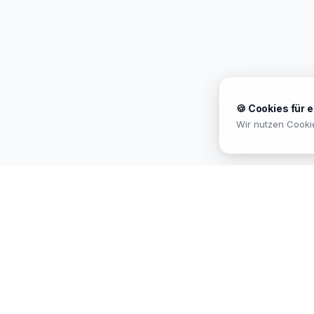
🍪 Cookies für 
Wir nutzen Cooki
MEKISAN
B2B SANITÄR
Ihr Partner für Sanitär-Sortimente im