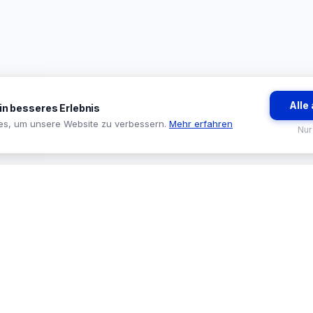
Alle
ein besseres Erlebnis
es, um unsere Website zu verbessern.
Mehr erfahren
Nur
BRANCHEN
TOOLS & SE
🏪 Baumarkt & Filialgeschäft
🔍 Sortiments
🏭 Großhandel & Fachhandel
🛒 ProStore