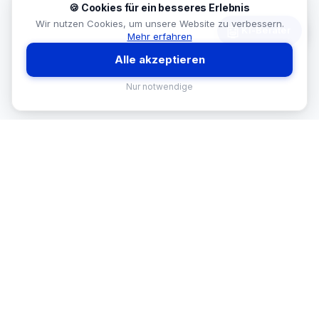
🍪 Cookies für ein besseres Erlebnis
Wir nutzen Cookies, um unsere Website zu verbessern.
🤖
KI-Berater
Mehr erfahren
Alle akzeptieren
Nur notwendige
MEKISAN
B2B SANITÄR
Ihr Partner für Sanitär-Sortimente im
B2B-Bereich. Seit
26
Jahren in
Österreich.