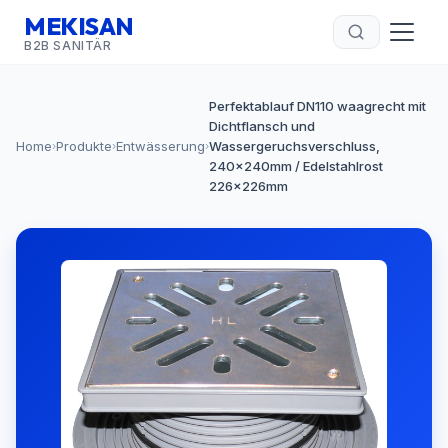
MEKISAN
B2B SANITÄR
Perfektablauf DN110 waagrecht mit
Dichtflansch und
Home
Produkte
Entwässerung
Wassergeruchsverschluss,
›
›
›
240x240mm / Edelstahlrost
226x226mm