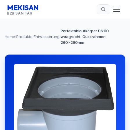
MEKISAN
B2B SANITÄR
Perfektablaufkörper DN110
Home
Produkte
Entwässerung
waagrecht, Gussrahmen
›
›
›
260x260mm