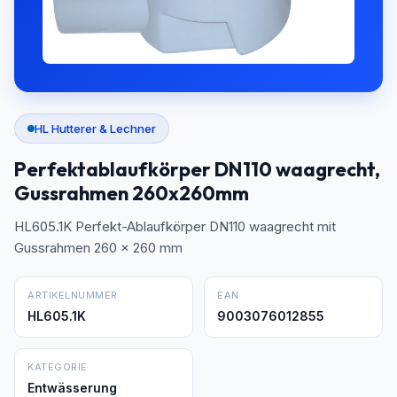
HL Hutterer & Lechner
Perfektablaufkörper DN110 waagrecht,
Gussrahmen 260x260mm
HL605.1K Perfekt-Ablaufkörper DN110 waagrecht mit
Gussrahmen 260 x 260 mm
ARTIKELNUMMER
EAN
HL605.1K
9003076012855
KATEGORIE
Entwässerung