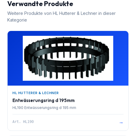
Verwandte Produkte
Weitere Produkte von
HL Hutterer & Lechner
in dieser
Kategorie
HL HUTTERER & LECHNER
Entwässerungsring d 195mm
HL190 Entwässerungsring d 195 mm
→
Art.
HL190