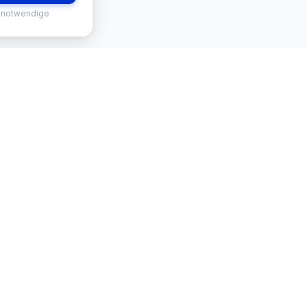
 notwendige
RVICES
KONTAKT
-Finder
Mekisan GmbH
Gratweiner Straße 63
tus
8111 Gratwein-Straßengel
Österreich 🇦🇹
📧
office@mekisan.at
Impressum
Datenschutz
AGB
🍪 Cookie-Einstellungen