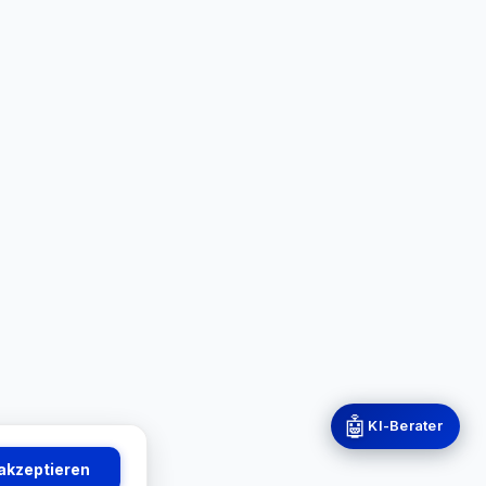
🤖
KI-Berater
 akzeptieren