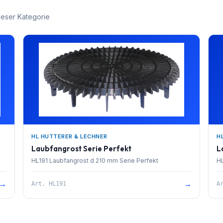
ieser Kategorie
HL HUTTERER & LECHNER
H
Laubfangrost Serie Perfekt
L
HL191 Laubfangrost d 210 mm Serie Perfekt
HL
→
→
Art.
HL191
A