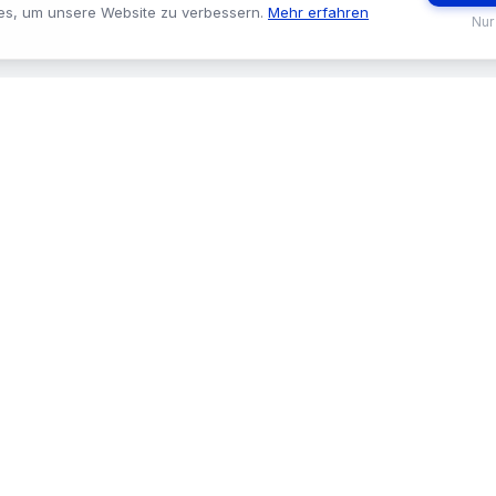
es, um unsere Website zu verbessern.
Mehr erfahren
Nur
BRANCHEN
TOOLS & SE
🏪 Baumarkt & Filialgeschäft
🔍 Sortiments
🏭 Großhandel & Fachhandel
🛒 ProStore
🔧 Handwerk & Industrie
🟢 System Sta
🗺️ Liefergebiete
📞 Kontakt