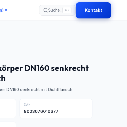
Kontakt
n)
Suche...
⌘K
körper DN160 senkrecht
ch
er DN160 senkrecht mit Dichtflansch
EAN
9003076010677