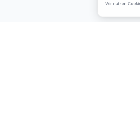
Wir nutzen Cooki
MEKISAN
B2B SANITÄR
Ihr Partner für Sanitär-Sortimente im
B2B-Bereich. Seit
26
Jahren in
Österreich.
©
2026
Mekisan GmbH. Alle Rechte vorbehalten.