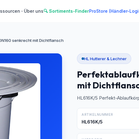
ssourcen
Über uns
🔍 Sortiments-Finder
ProStore (Händler-Logi
DN160 senkrecht mit Dichtflansch
HL Hutterer & Lechner
Perfektablauf
mit Dichtflans
HL616K/5 Perfekt-Ablaufkörp
ARTIKELNUMMER
HL616K/5